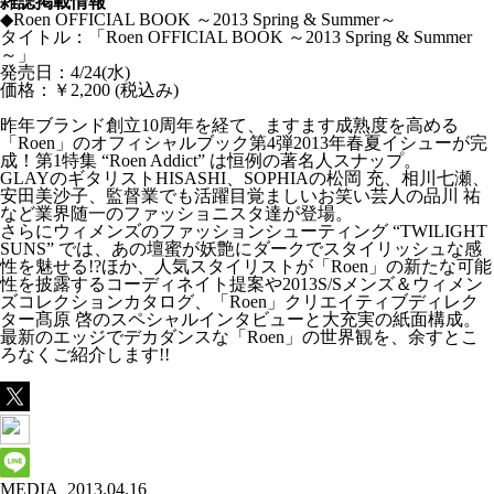
雑誌掲載情報
◆Roen OFFICIAL BOOK ～2013 Spring & Summer～
タイトル：「Roen OFFICIAL BOOK ～2013 Spring & Summer
～」
発売日：4/24(水)
価格：￥2,200 (税込み)
昨年ブランド創立10周年を経て、ますます成熟度を高める
「Roen」のオフィシャルブック第4弾2013年春夏イシューが完
成！第1特集 “Roen Addict” は恒例の著名人スナップ。
GLAYのギタリストHISASHI、SOPHIAの松岡 充、相川七瀬、
安田美沙子、監督業でも活躍目覚ましいお笑い芸人の品川 祐
など業界随一のファッショニスタ達が登場。
さらにウィメンズのファッションシューティング “TWILIGHT
SUNS” では、あの壇蜜が妖艶にダークでスタイリッシュな感
性を魅せる!?ほか、人気スタイリストが「Roen」の新たな可能
性を披露するコーディネイト提案や2013S/Sメンズ＆ウィメン
ズコレクションカタログ、「Roen」クリエイティブディレク
ター髙原 啓のスペシャルインタビューと大充実の紙面構成。
最新のエッジでデカダンスな「Roen」の世界観を、余すとこ
ろなくご紹介します!!
MEDIA
2013.04.16