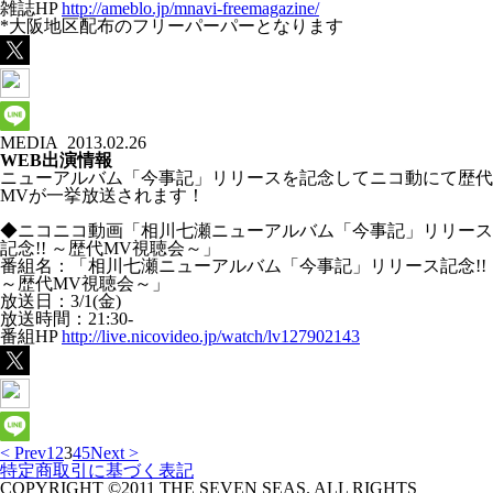
雑誌HP
http://ameblo.jp/mnavi-freemagazine/
*大阪地区配布のフリーパーパーとなります
MEDIA
2013.02.26
WEB出演情報
ニューアルバム「今事記」リリースを記念してニコ動にて歴代
MVが一挙放送されます！
◆ニコニコ動画「相川七瀬ニューアルバム「今事記」リリース
記念!! ～歴代MV視聴会～」
番組名：「相川七瀬ニューアルバム「今事記」リリース記念!!
～歴代MV視聴会～」
放送日：3/1(金)
放送時間：21:30-
番組HP
http://live.nicovideo.jp/watch/lv127902143
< Prev
1
2
3
4
5
Next >
特定商取引に基づく表記
COPYRIGHT ©2011 THE SEVEN SEAS. ALL RIGHTS