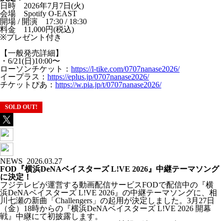
日時 2026年7月7日(火)
会場 Spotify O-EAST
開場 / 開演 17:30 / 18:30
料金 11,000円(税込)
※プレゼント付き
【一般発売詳細】
・6/21(日)10:00〜
ローソンチケット：
https://l-tike.com/0707nanase2026/
イープラス：
https://eplus.jp/0707nanase2026/
チケットぴあ：
https://w.pia.jp/t/0707nanase2026/
SOLD OUT!
NEWS
2026.03.27
FOD『横浜DeNAベイスターズ L!VE 2026』中継テーマソング
に決定！
フジテレビが運営する動画配信サービスFODで配信中の『横
浜DeNAベイスターズ L!VE 2026』の中継テーマソングに、相
川七瀬の新曲「Challengers」の起用が決定しました。3月27日
（金）18時からの『横浜DeNAベイスターズ L!VE 2026 開幕
戦』中継にて初披露します。