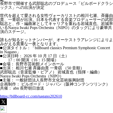
長野市で開催する武部聡志のプロデュース「ビルボードクラシ
ックス」への出演が決定
世代を超えて愛される女性ヴォーカリストの相川七瀬、斉藤由
貴、一青窈が出演。日本を代表する音楽プロデューサーの武部
聡志と、作・編曲家としてキャリアを重ねる岩城直也、岩城率
いるNaoya Iwaki Pops Orchestra（NIPO）のタッグにより豪華共
演のステージ。
誰もが知るヒットナンバーが、オーケストラアレンジによりよ
みがえる貴重な一夜となります。
■公演タイトル：「billboard classics Premium Symphonic Concert
in Nagano」
■公演日時： 2026 年 10 月 17 日（土）
17：00 開演（16：15 開場）
■会場： 長野市芸術館メインホール
■出演： 相川七瀬 斉藤由貴 一青窈 （50 音順）
武部聡志（音楽監修・ピアノ） 岩城直也（指揮・編曲）
Naoya Iwaki Pops Orchestra（NIPO）
■主催： 一般財団法人長野市文化芸術振興財団
企画制作： ビルボード・ジャパン（阪神コンテンツリンク）
共催： abn 長野朝日放送
https://billboard-cc.com/nagano202610