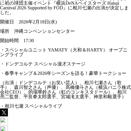
に初の球団主催イベント『横浜DeNAベイスターズ Haisai
Carnival 2026 Supported by FOD』に相川七瀬の出演が決定しま
した。
開催日 2026年2月18日(水)
場所 沖縄コンベンションセンター
開始時間 17:30
・スペシャルユニット YAMATY（大和＆HARTY） オープニ
ングライブ
・ドンデコルテ スペシャル漫才ステージ
・春季キャンプ＆2026年シーズンを語る！豪華トークショー
（出演：ドンデコルテ（お笑い芸人）、相川七瀬さん（歌
手）、森川智之さん（声優）、髙橋優斗さん（横浜バニラ株式
会社CEO）、的場華鈴さん（虹のコンキスタドール）、相川
亮二監督、平良拳太郎選手、宮城滝太選手、神里和毅選手）
・相川七瀬 スペシャルライブ