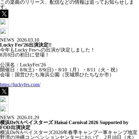
この楽曲のリリース、配信などの情報は追ってお知らせしま
す。
NEWS
2026.03.10
Lucky Fes’26出演決定!!
今年もLucky Fesへの出演が決定しました！
8月8日の初日に登場！
公演名：LuckyFes’26
開催日：8/8(土)・8/9(日)・8/10（月）・8/11（火・祝）
会場：国営ひたち海浜公園（茨城県ひたちなか市）
https://luckyfes.com/
NEWS
2026.01.29
横浜DeNAベイスターズ Haisai Carnival 2026 Supported by
FOD出演決定
横浜DeNAベイスターズ2026年春季キャンプ一軍キャンプ地宜
野湾の沖縄コンベンションセンターにおいて、2月18日（水）