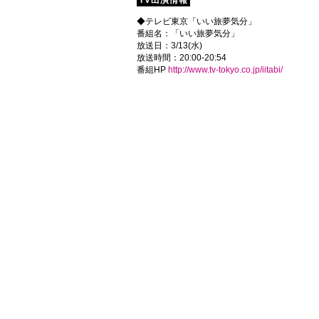
TV出演情報
◆テレビ東京「いい旅夢気分」
番組名：「いい旅夢気分」
放送日：3/13(水)
放送時間：20:00-20:54
番組HP
http://www.tv-tokyo.co.jp/iitabi/