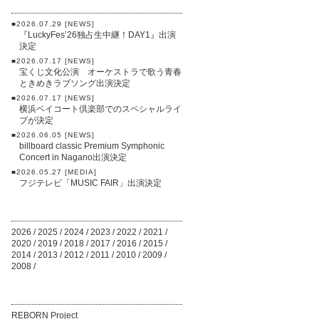
■2026.07.29 [NEWS]
『LuckyFes’26独占生中継！DAY1』出演
決定
■2026.07.17 [NEWS]
宝くじ文化公演 オーケストラで歌う青春
ときめきラブソング出演決定
■2026.07.17 [NEWS]
横浜ベイコート倶楽部でのスペシャルライ
ブが決定
■2026.06.05 [NEWS]
billboard classic Premium Symphonic
Concert in Nagano出演決定
■2026.05.27 [MEDIA]
フジテレビ「MUSIC FAIR」出演決定
2026
/
2025
/
2024
/
2023
/
2022
/
2021
/
2020
/
2019
/
2018
/
2017
/
2016
/
2015
/
2014
/
2013
/
2012
/
2011
/
2010
/
2009
/
2008
/
REBORN Project