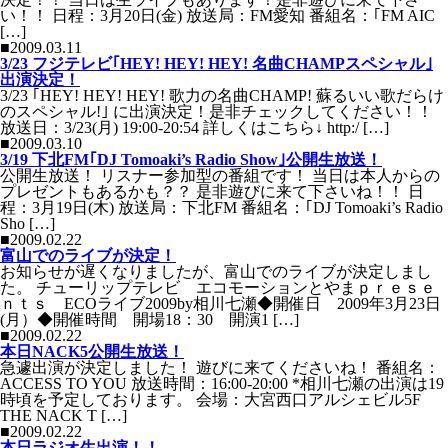
い！！ 日程：3月20日(金) 放送局：FM愛知 番組名：｢FM AIC
[…]
■2009.03.11
3/23 フジテレビ｢HEY! HEY! HEY! 名曲CHAMPスペシャル｣
出演決定！
3/23 ｢HEY! HEY! HEY! 歌力の名曲CHAMP! 蘇るいい歌だらけ
のスペシャル!｣ に出演決定！是非チェックしてください！！
放送日：3/23(月) 19:00-20:54 詳しくはこちら↓ http:/ […]
■2009.03.10
3/19 下北FM｢DJ Tomoaki’s Radio Show｣公開生放送！
公開生放送！ リスナー参加型の番組です！ 当日は本人からの
プレゼントもあるかも？？ 是非遊びに来て下さいね！！ 日
程：3月19日(木) 放送局：下北FM 番組名：｢DJ Tomoaki’s Radio
Sho […]
■2009.02.22
富山でのライブが決定！
お知らせが遅くなりましたが、富山でのライブが決定しまし
た。 チューリップテレビ エコモーションとやまｐｒｅｓｅ
ｎｔｓ ECOライブ2009by相川七瀬◆開催日 2009年3月23日
(月）◆開催時間 開場18：30 開演1 […]
■2009.02.22
本日NACK5公開生放送！
急遽出演が決定しました！ 遊びに来てくださいね！ 番組名：
ACCESS TO YOU 放送時間：16:00-20:00 *相川七瀬の出演は19
時頃を予定しております。 会場：大宮西口アルシェビル5F
THE NACK T […]
■2009.02.22
本日ラジオ生出演！！