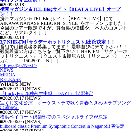
■2009.02.18
携帯マガジン＆TEL.Blogサイト【BEAT A-LIVE】オープ
ン！！
携帯マガジン＆TEL.Blogサイト【BEAT A-LIVE】にて
AIKAWA NANASE REBORN -STYLE- をオープンしました！
今回のツアー限定ですが、舞台裏の模様や、 本人のコメント
など、リアルタイ […]
■2009.02.18
3/7 NHK-FM｢サタデーホットリクエスト｣出演決定！！
番組では観覧者を募集してます！ 是非遊びに来て下さい！！
観覧希望の方はこちらをご覧下さい！ NHK-FM「サタデーホ
ットリクエスト」 リクエスト＆観覧方法 【リクエスト】 ・ハ
ガキ … 150-8001 N […]
< Prev
3
4
5
6
7
Next >
NEWS
MEDIA
RELEASE
WHAT'S NEW
■2026.07.29 [NEWS]
『LuckyFes’26独占生中継！DAY1』出演決定
■2026.07.17 [NEWS]
宝くじ文化公演 オーケストラで歌う青春ときめきラブソング
出演決定
■2026.07.17 [NEWS]
横浜ベイコート倶楽部でのスペシャルライブが決定
■2026.06.05 [NEWS]
billboard classic Premium Symphonic Concert in Nagano出演決定
■2026.05.27 [MEDIA]