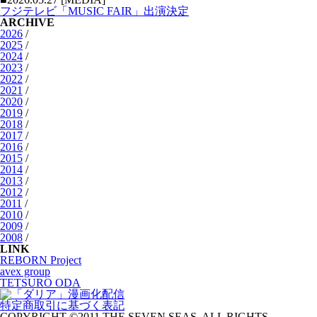
フジテレビ「MUSIC FAIR」出演決定
ARCHIVE
2026
/
2025
/
2024
/
2023
/
2022
/
2021
/
2020
/
2019
/
2018
/
2017
/
2016
/
2015
/
2014
/
2013
/
2012
/
2011
/
2010
/
2009
/
2008
/
LINK
REBORN Project
avex group
TETSURO ODA
特定商取引に基づく表記
COPYRIGHT ©2011 THE SEVEN SEAS. ALL RIGHTS