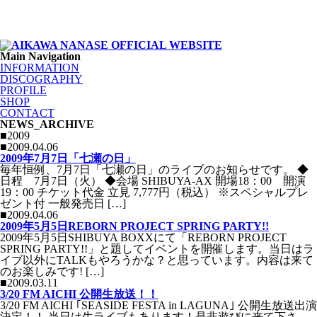
Main Navigation
INFORMATION
DISCOGRAPHY
PROFILE
SHOP
CONTACT
NEWS_ARCHIVE
■2009
■2009.04.06
2009年7月7日「七瀬の日」
毎年恒例、7月7日「七瀬の日」のライブのお知らせです。 ◆
日程 7月7日（火） ◆会場 SHIBUYA-AX 開場18：00 開演
19：00 チケット代金 立見 7,777円（税込） ※スペシャルプレ
ゼント付 一般発売日 […]
■2009.04.06
2009年5月5日REBORN PROJECT SPRING PARTY!!
2009年5月5日SHIBUYA BOXXにて「REBORN PROJECT
SPRING PARTY!!」と題してイベントを開催します。当日はラ
イブ以外にTALKもやろうかな？と思っています。内容は来て
のお楽しみです! […]
■2009.03.11
3/20 FM AICHI 公開生放送！！
3/20 FM AICHI ｢SEASIDE FESTA in LAGUNA｣ 公開生放送出演
決定！！ 当日は生ライブもあります！是非遊びに来て下さ