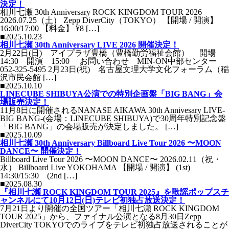
決定！
相川七瀬 30th Anniversary ROCK KINGDOM TOUR 2026
2026.07.25（土） Zepp DiverCity（TOKYO） 【開場 / 開演】
16:00/17:00 【料金】 ¥8 […]
■2025.10.23
相川七瀬 30th Anniversary LIVE 2026 開催決定！
2月22日(日) アイプラザ豊橋（豊橋勤労福祉会館） 開場
14:30 開演 15:00 お問い合わせ MIN-ON中部センター
052-325-5495 2月23日(祝) 名古屋文理大学文化フォーラム（稲
沢市民会館 […]
■2025.10.10
LINECUBE SHIBUYA公演での特別企画盤「BIG BANG」会
場販売決定！
11月8日に開催されるNANASE AIKAWA 30th Annivesary LIVE-
BIG BANG-(会場：LINECUBE SHIBUYA)で30周年特別記念盤
「BIG BANG」の会場販売が決定しました。 […]
■2025.10.09
相川七瀬 30th Anniversary Billboard Live Tour 2026 〜MOON
DANCE〜 開催決定！
Billboard Live Tour 2026 〜MOON DANCE〜 2026.02.11（祝・
水） Billboard Live YOKOHAMA 【開場 / 開演】 (1st)
14:30/15:30 (2nd […]
■2025.08.30
『相川七瀬 ROCK KINGDOM TOUR 2025』を歌謡ポップスチ
ャンネルにて10月12日(日)テレビ初独占放送決定！
7月21日より開催の全国ツアー「相川七瀬 ROCK KINGDOM
TOUR 2025」から、ファイナル公演となる8月30日Zepp
DiverCity TOKYOでのライブをテレビ初独占放送されることが