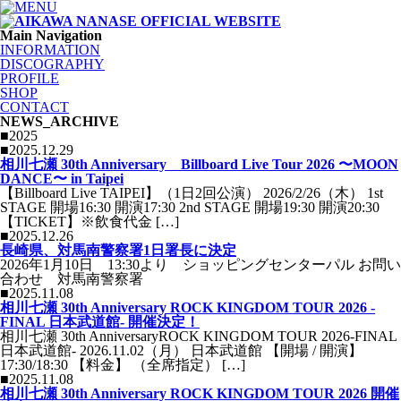
Main Navigation
INFORMATION
DISCOGRAPHY
PROFILE
SHOP
CONTACT
NEWS_ARCHIVE
■2025
■2025.12.29
相川七瀬 30th Anniversary Billboard Live Tour 2026 〜MOON
DANCE〜 in Taipei
【Billboard Live TAIPEI】（1日2回公演） 2026/2/26（木） 1st
STAGE 開場16:30 開演17:30 2nd STAGE 開場19:30 開演20:30
【TICKET】※飲食代金 […]
■2025.12.26
長崎県、対馬南警察署1日署長に決定
2026年1月10日 13:30より ショッピングセンターパル お問い
合わせ 対馬南警察署
■2025.11.08
相川七瀬 30th Anniversary ROCK KINGDOM TOUR 2026 -
FINAL 日本武道館- 開催決定！
相川七瀬 30th AnniversaryROCK KINGDOM TOUR 2026-FINAL
日本武道館- 2026.11.02（月） 日本武道館 【開場 / 開演】
17:30/18:30 【料金】 （全席指定） […]
■2025.11.08
相川七瀬 30th Anniversary ROCK KINGDOM TOUR 2026 開催