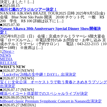
決定しました！ […]
■2025.08.15
相川七瀬のブラジルツアー決定！
NANASE AIKAWA BRAZIL TOUR2025 日時 2025年9月5日(金)
会場 Blue Note São Paulo 開演 20:00 チケット代 一般 R$
200 学生 R$ 100 詳細は以下に […]
■2025.07.30
Nanase Aikawa 30th Anniversary Special Dinner Show開催決
定！
2025年9月21日（日） 会場：京成ホテルミラマーレ 6階大宴会
場「ローズルーム」 ※電話受付のみ お問合せ・お申し込み 京
成ホテルミラマーレ（予約サロン） 電話：043-222-2115（10
時〜18時） ※座席は […]
1
2
Next >
NEWS
MEDIA
RELEASE
WHAT'S NEW
■2026.07.29 [NEWS]
『LuckyFes’26独占生中継！DAY1』出演決定
■2026.07.17 [NEWS]
宝くじ文化公演 オーケストラで歌う青春ときめきラブソング
出演決定
■2026.07.17 [NEWS]
横浜ベイコート倶楽部でのスペシャルライブが決定
■2026.06.05 [NEWS]
billboard classic Premium Symphonic Concert in Nagano出演決定
■2026.05.27 [MEDIA]