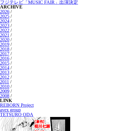
フジテレビ「MUSIC FAIR」出演決定
ARCHIVE
2026
/
2025
/
2024
/
2023
/
2022
/
2021
/
2020
/
2019
/
2018
/
2017
/
2016
/
2015
/
2014
/
2013
/
2012
/
2011
/
2010
/
2009
/
2008
/
LINK
REBORN Project
avex group
TETSURO ODA