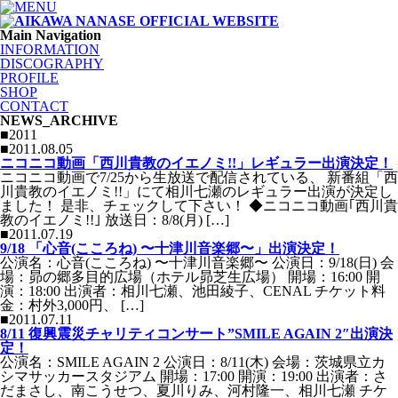
Main Navigation
INFORMATION
DISCOGRAPHY
PROFILE
SHOP
CONTACT
NEWS_ARCHIVE
■2011
■2011.08.05
ニコニコ動画「西川貴教のイエノミ!!」レギュラー出演決定！
ニコニコ動画で7/25から生放送で配信されている、 新番組「西
川貴教のイエノミ!!」にて相川七瀬のレギュラー出演が決定し
ました！ 是非、チェックして下さい！ ◆ニコニコ動画｢西川貴
教のイエノミ!!｣ 放送日：8/8(月) […]
■2011.07.19
9/18 「心音(こころね) 〜十津川音楽郷〜」出演決定！
公演名：心音(こころね) 〜十津川音楽郷〜 公演日：9/18(日) 会
場：昴の郷多目的広場（ホテル昴芝生広場） 開場：16:00 開
演：18:00 出演者：相川七瀬、池田綾子、CENAL チケット料
金：村外3,000円、 […]
■2011.07.11
8/11 復興震災チャリティコンサート”SMILE AGAIN 2″出演決
定！
公演名：SMILE AGAIN 2 公演日：8/11(木) 会場：茨城県立カ
シマサッカースタジアム 開場：17:00 開演：19:00 出演者：さ
だまさし、南こうせつ、夏川りみ、河村隆一、相川七瀬 チケ