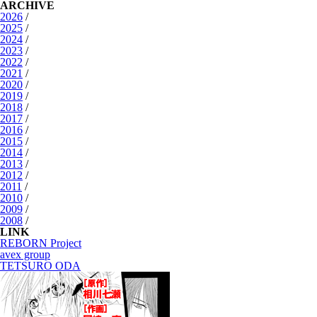
ARCHIVE
2026
/
2025
/
2024
/
2023
/
2022
/
2021
/
2020
/
2019
/
2018
/
2017
/
2016
/
2015
/
2014
/
2013
/
2012
/
2011
/
2010
/
2009
/
2008
/
LINK
REBORN Project
avex group
TETSURO ODA