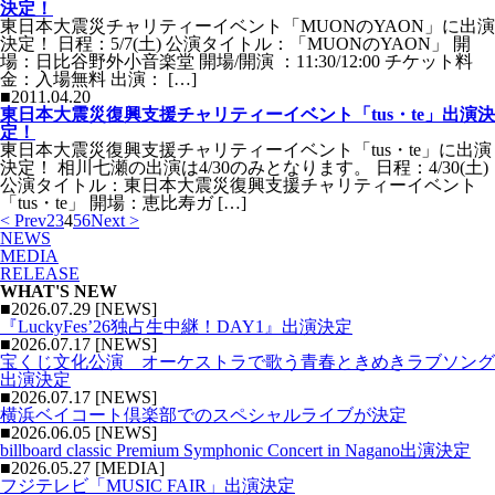
決定！
東日本大震災チャリティーイベント「MUONのYAON」に出演
決定！ 日程：5/7(土) 公演タイトル：「MUONのYAON」 開
場：日比谷野外小音楽堂 開場/開演 ：11:30/12:00 チケット料
金：入場無料 出演： […]
■2011.04.20
東日本大震災復興支援チャリティーイベント「tus・te」出演決
定！
東日本大震災復興支援チャリティーイベント「tus・te」に出演
決定！ 相川七瀬の出演は4/30のみとなります。 日程：4/30(土)
公演タイトル：東日本大震災復興支援チャリティーイベント
「tus・te」 開場：恵比寿ガ […]
< Prev
2
3
4
5
6
Next >
NEWS
MEDIA
RELEASE
WHAT'S NEW
■2026.07.29 [NEWS]
『LuckyFes’26独占生中継！DAY1』出演決定
■2026.07.17 [NEWS]
宝くじ文化公演 オーケストラで歌う青春ときめきラブソング
出演決定
■2026.07.17 [NEWS]
横浜ベイコート倶楽部でのスペシャルライブが決定
■2026.06.05 [NEWS]
billboard classic Premium Symphonic Concert in Nagano出演決定
■2026.05.27 [MEDIA]
フジテレビ「MUSIC FAIR」出演決定