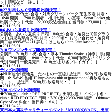
ット情報など、詳し […]
■2011.07.09
8/27 対馬ちんぐ音楽祭 出演決定！
公演日：8/27(土) 会場：対馬グリーンパーク 芝生広場 開場：
16:40 開演：17:00 出演者：相川七瀬、小室等、Sonar Pocket 他
出演 チケット代金：?2,000(税込/全自由) 当日券：?3,000 […]
■2011.06.01
8/6 あいら夏祭り 出演決定！
公演名：あいら夏祭り 日程：8/6(土) 会場：姶良公民館グラウ
ンド(鹿児島県姶良市) 開演：20:00頃〜 お問い合わせ：姶良町
商工会 0995-65-2211 詳しくはこちら↓ http://aira.kashore […]
■2011.06.01
7/18 ワンマンライブ開催決定！
公演日：7/18(月・祝) 会場：厚木 Thunder Snake（神奈川県) 開
場：17:30 開演：18:00 チケット代金：6,300円(税込) *ドリンク
代別 500円 一般発売日：6/18(土)より各プレイガイ […]
■2011.05.11
テレビ出演情報
◆NHK総合｢産地発！たべもの一直線｣ 放送日：5/22(日) 放送時
間：6:15-6:49 番組HP http://www.nhk.or.jp/tabemono/ 再放送もあ
ります。 放送日：5/30(月) 放送時間： […]
■2011.05.07
7/30 イベント出演情報
◆7/30(土)「club：RED PROJECT」出演決定！ イベント名：
club：RED PROJECT 日時：7/30 (土) 23:00-3:00 場所：Okinawa
Cyber-Box 料金： 当日券：￥4, […]
■2011.04.28
東日本大震災チャリティーイベント「MUONのYAON」出演