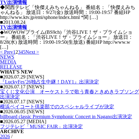
TV出演情報
◆関西テレビ「快傑えみちゃんねる」 番組名：「快傑えみち
ゃんねる」 放送日：9/27(金) 放送時間：19:00-19:57 番組HP
http://www.ktv.jp/emi/sphone/index.html *関 […]
■2013.08.24
TV出演情報
◆WOWOWプライム(BS9ch)「渋谷LIVE！ザ・プライムショ
ー」 番組名：「渋谷LIVE！ザ・プライムショー」 放送日：
8/28(水) 放送時間：19:00-19:50(生放送) 番組HP http://www.w
[…]
< Prev
1
2
3
4
5
Next >
NEWS
MEDIA
RELEASE
WHAT'S NEW
■2026.07.29 [NEWS]
『LuckyFes’26独占生中継！DAY1』出演決定
■2026.07.17 [NEWS]
宝くじ文化公演 オーケストラで歌う青春ときめきラブソング
出演決定
■2026.07.17 [NEWS]
横浜ベイコート倶楽部でのスペシャルライブが決定
■2026.06.05 [NEWS]
billboard classic Premium Symphonic Concert in Nagano出演決定
■2026.05.27 [MEDIA]
フジテレビ「MUSIC FAIR」出演決定
ARCHIVE
2026
/