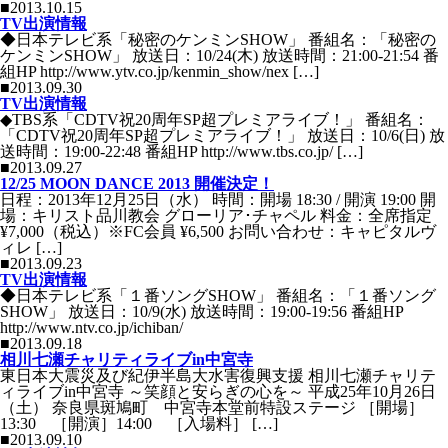
■2013.10.15
TV出演情報
◆日本テレビ系「秘密のケンミンSHOW」 番組名：「秘密の
ケンミンSHOW」 放送日：10/24(木) 放送時間：21:00-21:54 番
組HP http://www.ytv.co.jp/kenmin_show/nex […]
■2013.09.30
TV出演情報
◆TBS系「CDTV祝20周年SP超プレミアライブ！」 番組名：
「CDTV祝20周年SP超プレミアライブ！」 放送日：10/6(日) 放
送時間：19:00-22:48 番組HP http://www.tbs.co.jp/ […]
■2013.09.27
12/25 MOON DANCE 2013 開催決定！
日程：2013年12月25日（水） 時間：開場 18:30 / 開演 19:00 開
場：キリスト品川教会 グローリア･チャペル 料金：全席指定
¥7,000（税込）※FC会員 ¥6,500 お問い合わせ：キャピタルヴ
ィレ […]
■2013.09.23
TV出演情報
◆日本テレビ系「１番ソングSHOW」 番組名：「１番ソング
SHOW」 放送日：10/9(水) 放送時間：19:00-19:56 番組HP
http://www.ntv.co.jp/ichiban/
■2013.09.18
相川七瀬チャリティライブin中宮寺
東日本大震災及び紀伊半島大水害復興支援 相川七瀬チャリテ
ィライブin中宮寺 ～笑顔と安らぎの心を～ 平成25年10月26日
（土） 奈良県斑鳩町 中宮寺本堂前特設ステージ ［開場］
13:30 ［開演］14:00 ［入場料］ […]
■2013.09.10