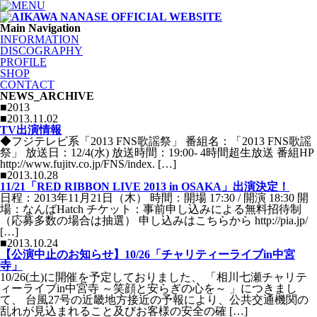
Main Navigation
INFORMATION
DISCOGRAPHY
PROFILE
SHOP
CONTACT
NEWS_ARCHIVE
■2013
■2013.11.02
TV出演情報
◆フジテレビ系「2013 FNS歌謡祭」 番組名：「2013 FNS歌謡
祭」 放送日：12/4(水) 放送時間：19:00- 4時間超生放送 番組HP
http://www.fujitv.co.jp/FNS/index. […]
■2013.10.28
11/21「RED RIBBON LIVE 2013 in OSAKA」出演決定！
日程：2013年11月21日（木） 時間：開場 17:30 / 開演 18:30 開
場：なんばHatch チケット：事前申し込みによる無料招待制
（応募多数の場合は抽選） 申し込みはこちらから http://pia.jp/
[…]
■2013.10.24
【公演中止のお知らせ】10/26「チャリティーライブin中宮
寺」
10/26(土)に開催を予定しておりました、 「相川七瀬チャリテ
ィーライブin中宮寺 ～笑顔と安らぎの心を～ 」につきまし
て、 台風27号の近畿地方接近の予報により、公共交通機関の
乱れが見込まれること及びお客様の安全の確 […]