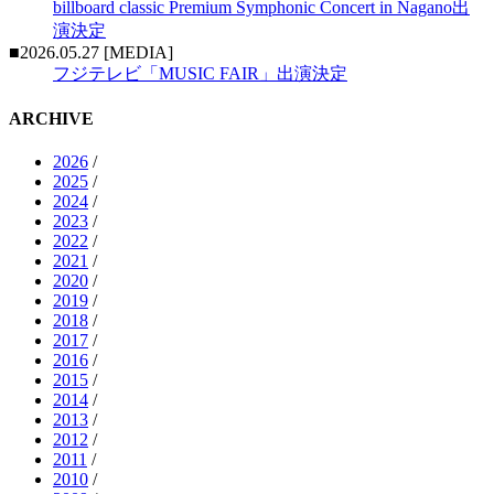
billboard classic Premium Symphonic Concert in Nagano出
演決定
■2026.05.27 [MEDIA]
フジテレビ「MUSIC FAIR」出演決定
ARCHIVE
2026
/
2025
/
2024
/
2023
/
2022
/
2021
/
2020
/
2019
/
2018
/
2017
/
2016
/
2015
/
2014
/
2013
/
2012
/
2011
/
2010
/