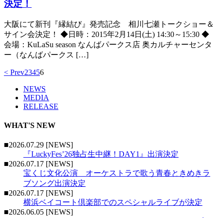
決定！
大阪にて新刊『縁結び』発売記念 相川七瀬トークショー＆
サイン会決定！ ◆日時：2015年2月14日(土) 14:30～15:30 ◆
会場：KuLaSu season なんばパークス店 奥カルチャーセンタ
ー（なんばパークス […]
< Prev
2
3
4
5
6
NEWS
MEDIA
RELEASE
WHAT'S NEW
■2026.07.29 [NEWS]
『LuckyFes’26独占生中継！DAY1』出演決定
■2026.07.17 [NEWS]
宝くじ文化公演 オーケストラで歌う青春ときめきラ
ブソング出演決定
■2026.07.17 [NEWS]
横浜ベイコート倶楽部でのスペシャルライブが決定
■2026.06.05 [NEWS]