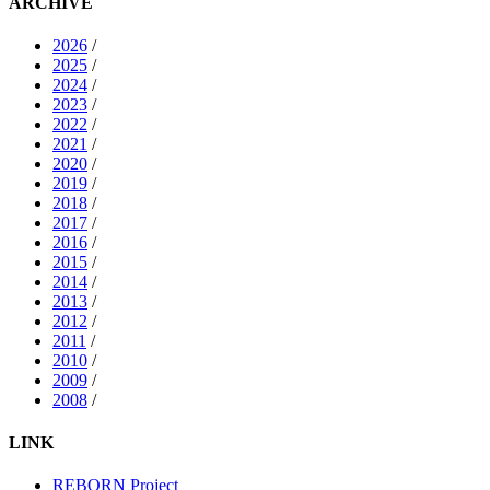
ARCHIVE
2026
/
2025
/
2024
/
2023
/
2022
/
2021
/
2020
/
2019
/
2018
/
2017
/
2016
/
2015
/
2014
/
2013
/
2012
/
2011
/
2010
/
2009
/
2008
/
LINK
REBORN Project