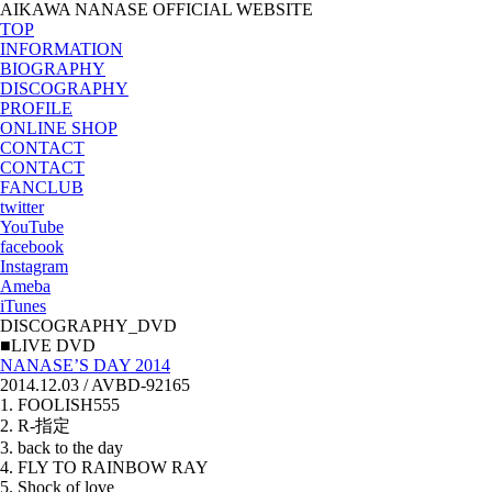
AIKAWA NANASE OFFICIAL WEBSITE
TOP
INFORMATION
BIOGRAPHY
DISCOGRAPHY
PROFILE
ONLINE SHOP
CONTACT
CONTACT
FANCLUB
twitter
YouTube
facebook
Instagram
Ameba
iTunes
DISCOGRAPHY_DVD
■LIVE DVD
NANASE’S DAY 2014
2014.12.03 / AVBD-92165
1. FOOLISH555
2. R-指定
3. back to the day
4. FLY TO RAINBOW RAY
5. Shock of love