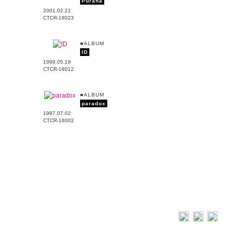
Purana
2001.02.21
CTCR-18023
■ALBUM
ID
1999.05.19
CTCR-18012
■ALBUM
paradox
1997.07.02
CTCR-18002