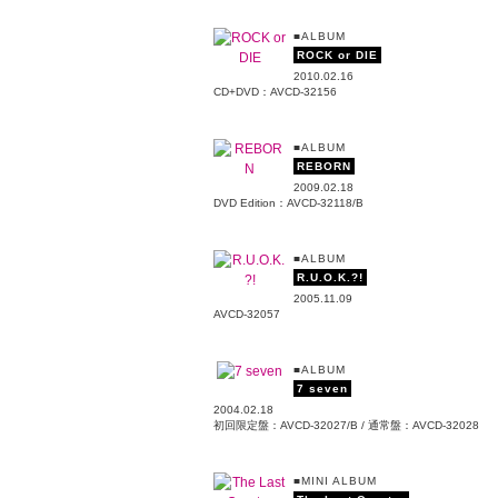
■ALBUM
ROCK or DIE
2010.02.16
CD+DVD：AVCD-32156
■ALBUM
REBORN
2009.02.18
DVD Edition：AVCD-32118/B
■ALBUM
R.U.O.K.?!
2005.11.09
AVCD-32057
■ALBUM
7 seven
2004.02.18
初回限定盤：AVCD-32027/B / 通常盤：AVCD-32028
■MINI ALBUM