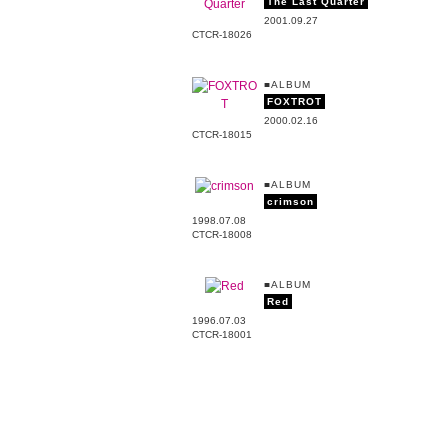
The Last Quarter
2001.09.27
CTCR-18026
■ALBUM
FOXTROT
2000.02.16
CTCR-18015
■ALBUM
crimson
1998.07.08
CTCR-18008
■ALBUM
Red
1996.07.03
CTCR-18001