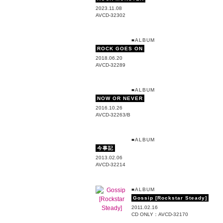
2023.11.08
AVCD-32302
■ALBUM
ROCK GOES ON
2018.06.20
AVCD-32289
■ALBUM
NOW OR NEVER
2016.10.26
AVCD-32263/B
■ALBUM
今事記
2013.02.06
AVCD-32214
■ALBUM
Gossip [Rockstar Steady]
2011.02.16
CD ONLY：AVCD-32170