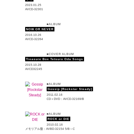
2023.01.25
AVCD-32301
■ALBUM
NOW OR NEVER
2016.10.26
AVCD-32264
■COVER ALBUM
Treasure Box ­Tetsuro Oda Songs
2015.10.28
AVCD­32245
■ALBUM
Gossip [Rockstar Steady]
2011.02.16
CD＋DVD：AVCD-32169/B
■ALBUM
ROCK or DIE
2010.02.16
メモリアル盤：AVBD-32154 5/B～C