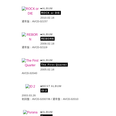
■ALBUM
ROCK or DIE
2010.02.16
通常版：AVCD-32157
■ALBUM
REBORN
2009.02.18
通常版：AVCD-32119
■ALBUM
The First Quarter
2005.02.16
AVCD-32040
■BEST ALBUM
ID:2
2003.03.26
初回盤：AVCD-32007/B / 通常盤：AVCD-32010
■ALBUM