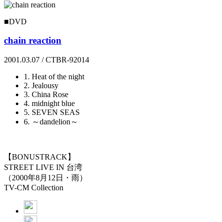
■DVD
chain reaction
2001.03.07 / CTBR-92014
1. Heat of the night
2. Jealousy
3. China Rose
4. midnight blue
5. SEVEN SEAS
6. ～dandelion～
【BONUSTRACK】
STREET LIVE IN 台湾
（2000年8月12日・雨）
TV-CM Collection