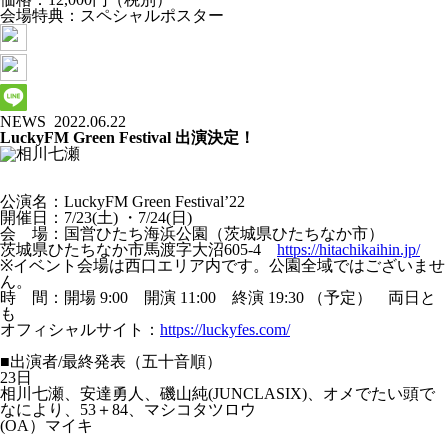
会場特典：スペシャルポスター
NEWS
2022.06.22
LuckyFM Green Festival 出演決定！
公演名：LuckyFM Green Festival’22
開催日：7/23(土) ・7/24(日)
会 場：国営ひたち海浜公園（茨城県ひたちなか市）
茨城県ひたちなか市馬渡字大沼605-4
https://hitachikaihin.jp/
※イベント会場は西口エリア内です。公園全域ではございませ
ん。
時 間：開場 9:00 開演 11:00 終演 19:30 （予定） 両日と
も
オフィシャルサイト：
https://luckyfes.com/
■出演者/最終発表（五十音順）
23日
相川七瀬、安達勇人、磯山純(JUNCLASIX)、オメでたい頭で
なにより、53＋84、マシコタツロウ
(OA）マイキ