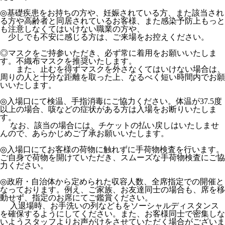
◎基礎疾患をお持ちの方や、妊娠されている方、また該当され
る方や高齢者と同居されているお客様、また感染予防上もっと
も注意しなくてはいけない職業の方や、
少しでも不安に感じる方は、ご来場をお控えください。
◎マスクをご持参いただき、必ず常に着用をお願いいたしま
す。不織布マスクを推奨いたします。
また、止むを得ずマスクを外さなくてはいけない場合は、
周りの人と十分な距離を取った上、なるべく短い時間内でお願
いいたします。
◎入場口にて検温、手指消毒にご協力ください。体温が37.5度
以上の場合、咳などの症状がある方は入場をお断りいたしま
す。
なお、該当の場合には、チケットの払い戻しはいたしませ
んので、あらかじめご了承お願いいたします。
◎入場口にてお客様の荷物に触れずに手荷物検査を行います。
ご自身で荷物を開けていただき、スムーズな手荷物検査にご協
力ください。
◎政府・自治体から定められた収容人数、全席指定での開催と
なっております。例え、ご家族、お友達同士の場合も、席を移
動せず、指定のお席にてご鑑賞ください。
入退場時、お手洗いの列などもをソーシャルディスタンス
を確保するようにしてください。また、お客様同士で密集しな
いようスタッフよりお声がけをさせていただく場合がございま