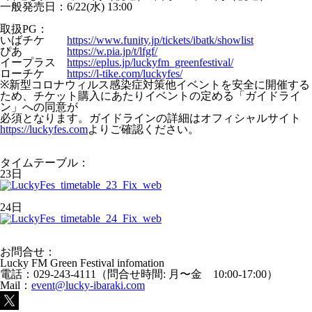
一般発売日：6/22(水) 13:00
取扱PG：
いばチケ
https://www.funity.jp/tickets/ibatk/showlist
ぴあ
https://w.pia.jp/t/lfgf/
イープラス
https://eplus.jp/luckyfm_greenfestival/
ローチケ
https://l-tike.com/luckyfes/
※新型コロナウィルス感染症対策他イベントを安全に開催する
ため、チケット購入にあたりイベントの定める「ガイドライ
ン」への同意が
必須となります。ガイドラインの詳細はオフィシャルサイト
https://luckyfes.com
よりご確認ください。
タイムテーブル：
23日
24日
お問合せ：
Lucky FM Green Festival infomation
電話：029-243-4111（問合せ時間: 月〜金 10:00-17:00）
Mail：
event@lucky-ibaraki.com