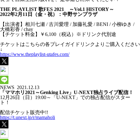
THE PLAYLIST 歌FES 2021 ～Vol.1 HISTORY～
2022年2月11日（金・祝）：中野サンプラザ
【出演者】相川七瀬 / 古川愛理 / 加藤礼愛 / BENI / 小柳ゆき /
大橋彩香 / chay
【チケット料金】​￥6,100（税込）※ドリンク代別途
チケットはこちらの各プレイガイドリンクよりご購入ください
↓
https://www.theplaylist-utafes.com/
NEWS
2021.12.13
「ママホリ2021～Genking Live」U-NEXT独占ライブ配信！
12月26日（日）19:00～「U-NEXT」での独占配信がスター
ト！
配信チケット販売中!!
https://t.unext.jp/r/mamaholi