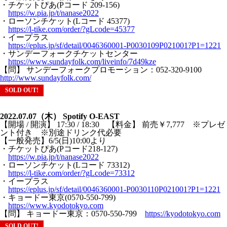
・チケットぴあ(Pコード 209-156)
https://w.pia.jp/t/nanase2022
・ローソンチケット(Lコード 45377)
https://l-tike.com/order/?gLcode=45377
・イープラス
https://eplus.jp/sf/detail/0046360001-P0030109P021001?P1=1221
・サンデーフォークチケットセンター
https://www.sundayfolk.com/liveinfo/7d49kze
【問】 サンデーフォークプロモーション：052-320-9100
http://www.sundayfolk.com/
SOLD OUT!
2022.07.07（木） Spotify O-EAST
【開場 / 開演】 17:30 / 18:30 【料金】 前売￥7,777 ※プレゼ
ント付き ※別途ドリンク代必要
【一般発売】6/5(日)10:00より
・チケットぴあ(Pコード218-127)
https://w.pia.jp/t/nanase2022
・ローソンチケット(Lコード 73312)
https://l-tike.com/order/?gLcode=73312
・イープラス
https://eplus.jp/sf/detail/0046360001-P0030110P021001?P1=1221
・キョードー東京(0570-550-799)
https://www.kyodotokyo.com
【問】 キョードー東京：0570-550-799
https://kyodotokyo.com
SOLD OUT!