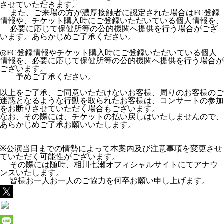
させていただきます。
また、ご来場の方が濃厚接触者に認定された場合はFC登録
情報や、チケット購入時にご登録いただいている個人情報を、
必要に応じて保健所等の公的機関へ提供を行う場合がござ
います。あらかじめご了承ください。
◎FC登録情報やチケット購入時にご登録いただいている個人
情報を、必要に応じて保健所等の公的機関へ提供を行う場合が
ございます。
予めご了承ください。
以上をご了承、ご同意いただけないお客様、周りのお客様のご
迷惑となるような行動を取られたお客様は、コンサートの参加
をお断りさせていただく場合もございます。
なお、その際には、チケットの払い戻しはいたしませんので、
あらかじめご了承お願いいたします。
※公演当日までの情勢によって本案内及び注意事項を変更させ
ていただく可能性がございます。
その際には随時、相川七瀬オフィシャルサイトにてアナウ
ンスいたします。
皆様お一人お一人のご協力を何卒お願い申し上げます。