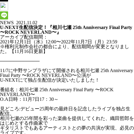
NEWS
2021.11.02
U-NEXT生配信決定！『相川七瀬 25th Anniversary Final Party
〜ROCK NEVERLAND〜』
アーカイブ配信期間：
2021年12月1日（水）12:00〜2022年11月7日（月）23:59
※権利元制作会社の都合により、配信期間が変更となりまし
た。【11月16日更新】
────────────
11/7に中野サンプラザにて開催される相川七瀬 25th Anniversary
Final Party 〜ROCK NEVERLAND〜公演が
U-NEXTにて独占生配信が決定いたしました！
番組名：相川七瀬 25th Anniversary Final Party 〜ROCK
NEVERLAND〜
O.A日時：11月7日17：30～
見どころ:デビュー25周年の最終日を記念したライブを独占生
配信。
相川七瀬の25年間を彩った楽曲を提供してくれた、織田哲郎を
はじめとする作曲家で
ギタリストでもあるアーティストとの夢の共演が実現、必見の
ライブです。