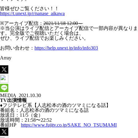
皆様ぜひご覧ください！！
https://t.unext.jp/r/nanase_aikawa
※アーカイブ配信：
2021/11/18 12:00～
※当公演はライブ配信とアーカイブ配信で一部内容が異なりま
す。完全版でご視聴いただく場合は、
ぜひ、ライブ配信でお楽しみください。
お問い合わせ：
https://help.unext.jp/info/info303
Array
MEDIA
2021.10.30
TV出演情報
♦フジテレビ系【人志松本の酒のツマミになる話】
番組名：人志松本の酒のツマミになる話
放送日：11/5（金）
放送時間：21:58〜22:52
番組HP
https://www.fujitv.co.jp/SAKE_NO_TSUMAMI