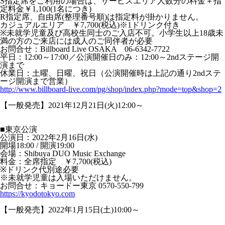
S指定席をご利用の場合は、サービスエリア人数分の料金＋指
定料金￥1,100(1名につき)
R指定席、自由席(整理番号順)は指定料が掛かりません。
カジュアルエリア ￥7,700(税込)※1ドリンク付き
※未就学児童及び高校生同士のご入店不可。小学生以上18歳未
満の方のご来店には成人のご同伴者が必要
お問合せ：Billboard Live OSAKA 06-6342-7722
平日：12:00～17:00／公演開催日のみ：12:00～2ndステージ開
演まで
休業日：土曜、日曜、祝日（公演開催時は上記の通り2ndステ
ージ開演まで営業）
http://www.billboard-live.com/pg/shop/index.php?mode=top&shop=2
【一般発売】2021年12月21日(火)12:00～
■東京公演
公演日：2022年2月16日(水)
開場18:00 / 開演19:00
会場：Shibuya DUO Music Exchange
料金：全席指定 ￥7,700(税込)
※ドリンク代別途必要
※未就学児童は入場いただけません。
お問合せ：キョードー東京 0570-550-799
https://kyodotokyo.com
【一般発売】2022年1月15日(土)10:00～