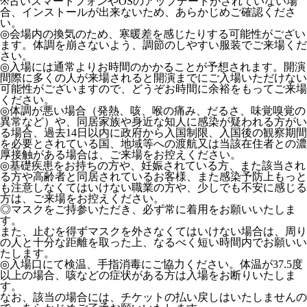
※古いスマートフォンやOSのアップデートがされていない場
合、インストールが出来ないため、あらかじめご確認くださ
い。
◎会場内の換気のため、寒暖差を感じたりする可能性がござい
ます。体調を崩さないよう、調節のしやすい服装でご来場くだ
さい。
◎入場には通常よりお時間のかかることが予想されます。開演
間際に多くの人が来場されると開演までにご入場いただけない
可能性がございますので、どうぞお時間に余裕をもってご来場
ください。
◎体調が悪い場合（発熱、咳、喉の痛み、だるさ、味覚嗅覚の
異常など）や、同居家族や身近な知人に感染が疑われる方がい
る場合、過去14日以内に政府から入国制限、入国後の観察期間
を必要とされている国、地域等への渡航又は当該在住者との濃
厚接触がある場合は、ご来場をお控えください。
◎基礎疾患をお持ちの方や、妊娠されている方、また該当され
る方や高齢者と同居されているお客様、また感染予防上もっと
も注意しなくてはいけない職業の方や、少しでも不安に感じる
方は、ご来場をお控えください。
◎マスクをご持参いただき、必ず常に着用をお願いいたしま
す。
また、止むを得ずマスクを外さなくてはいけない場合は、周り
の人と十分な距離を取った上、なるべく短い時間内でお願いい
たします。
◎入場口にて検温、手指消毒にご協力ください。体温が37.5度
以上の場合、咳などの症状がある方は入場をお断りいたしま
す。
なお、該当の場合には、チケットの払い戻しはいたしませんの