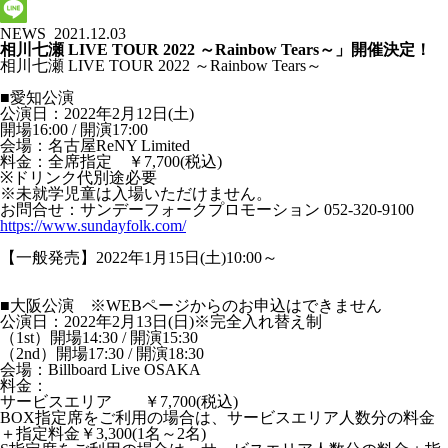
NEWS
2021.12.03
相川七瀬 LIVE TOUR 2022 ～Rainbow Tears～」開催決定！
相川七瀬 LIVE TOUR 2022 ～Rainbow Tears～
■愛知公演
公演日：2022年2月12日(土)
開場16:00 / 開演17:00
会場：名古屋ReNY Limited
料金：全席指定 ￥7,700(税込)
※ドリンク代別途必要
※未就学児童は入場いただけません。
お問合せ：サンデーフォークプロモーション 052-320-9100
https://www.sundayfolk.com/
【一般発売】2022年1月15日(土)10:00～
■大阪公演
※WEBページからのお申込はできません
公演日：2022年2月13日(日)※完全入れ替え制
（1st）開場14:30 / 開演15:30
（2nd）開場17:30 / 開演18:30
会場：Billboard Live OSAKA
料金：
サービスエリア ￥7,700(税込)
BOX指定席をご利用の場合は、サービスエリア人数分の料金
＋指定料金￥3,300(1名～2名)