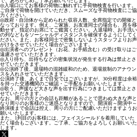
で、あらかじめご了承お願いいたします。
◎入場口にてお客様の荷物に触れずに手荷物検査を行います。
ご自身で荷物を開けていただき、スムーズな手荷物検査にご協
力ください。
◎政府・自治体から定められた収容人数、全席指定での開催と
なっております。例え、ご家族、お友達同士の場合も、席を移
動せず、指定のお席にてご鑑賞ください。入退場時、お手洗い
の列などもをソーシャルディスタンスを確保するようにしてく
ださい。また、お客様同士で密集しないようスタッフよりお声
がけをさせていただく場合がございます。
◎出演者へのプレゼント（お花、お手紙含む）の受け取りはご
遠慮させていただきます。
◎入り待ち、出待ちなどの密集状況が発生する行為は禁止とさ
せていただきます。
◎公演終了後、退場時の混雑緩和のため、退場規制のアナウン
スを入れさせていただきます。
公演終了後、あくまで目安ではございますが、30分程度は余裕
を持った交通機関のご確認・ご手配をお願いいたします。
◎歌う、声援など大きな声を出す行為につきましては禁止とさ
せていただきます。
なお、周りの方との会話も距離があることで思わぬ大きな声と
なり周りのお客様のご迷惑となりますので、開演前～開演中～
終演後まで会話は控え、周りの方にご配慮いただけますようお
願いいたします。
また、1列目のお客様には、フェイスシールドを着用していた
だく場合もございます。ご了承、ご協力をよろしくお願いいた
します。