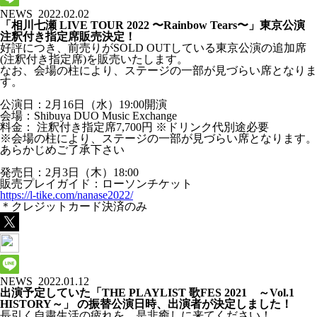
NEWS
2022.02.02
「相川七瀬 LIVE TOUR 2022 〜Rainbow Tears〜」東京公演
注釈付き指定席販売決定！
好評につき、前売りがSOLD OUTしている東京公演の追加席
(注釈付き指定席)を販売いたします。
なお、会場の柱により、ステージの一部が見づらい席となりま
す。
公演日：2月16日（水）19:00開演
会場：Shibuya DUO Music Exchange
料金： 注釈付き指定席7,700円 ※ドリンク代別途必要
※会場の柱により、ステージの一部が見づらい席となります。
あらかじめご了承下さい
発売日：2月3日（木）18:00
販売プレイガイド：ローソンチケット
https://l-tike.com/nanase2022/
＊クレジットカード決済のみ
NEWS
2022.01.12
出演予定していた「THE PLAYLIST 歌FES 2021 ～Vol.1
HISTORY～」 の振替公演日時、出演者が決定しました！
長引く自粛生活の疲れを、是非癒しに来てください！