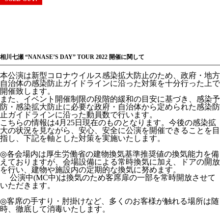
相川七瀬 “NANASE’S DAY” TOUR 2022 開催に関して
本公演は新型コロナウイルス感染拡大防止のため、政府・地方
自治体の感染防止ガイドラインに沿った対策を十分行った上で
開催致します。
また、イベント開催制限の段階的緩和の目安に基づき、感染予
防・感染拡大防止に必要な政府・自治体から定められた感染防
止ガイドラインに沿った動員数で行います。
こちらの情報は4月25日現在のものとなります。今後の感染拡
大の状況を見ながら、安心、安全に公演を開催できることを目
指し、下記を軸とした対策を実施いたします。
◎各会場内は厚生労働省の建物換気基準推奨値の換気能力を備
えておりますが、会場設備による常時換気に加え、ドアの開放
を行い、建物や施設内の定期的な換気に努めます。
公演中(MC中)は換気のため客席扉の一部を常時開放させて
いただきます。
◎客席の手すり・肘掛けなど、多くのお客様が触れる場所は随
時、徹底して消毒いたします。