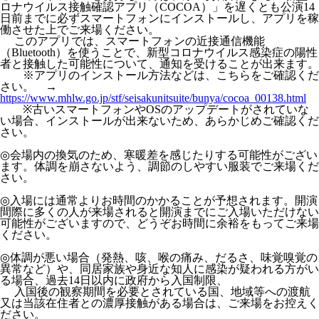
ロナウイルス接触確認アプリ（COCOA）」を遅くとも公演14
日前までに必ずスマートフォンにインストールし、アプリを稼
働させた上でご来場ください。
このアプリでは、スマートフォンの近接通信機能
（Bluetooth）を使うことで、新型コロナウイルス感染症の陽性
者と接触した可能性について、通知を受けることが出来ます。
※アプリのインストール方法などは、こちらをご確認くだ
さい。 →
https://www.mhlw.go.jp/stf/seisakunitsuite/bunya/cocoa_00138.html
※古いスマートフォンやOSのアップデートがされていな
い場合、インストールが出来ないため、あらかじめご確認くだ
さい。
◎会場内の換気のため、寒暖差を感じたりする可能性がござい
ます。体調を崩さないよう、調節のしやすい服装でご来場くだ
さい。
◎入場には通常よりお時間のかかることが予想されます。開演
間際に多くの人が来場されると開演までにご入場いただけない
可能性がございますので、どうぞお時間に余裕をもってご来場
ください。
◎体調が悪い場合（発熱、咳、喉の痛み、だるさ、味覚嗅覚の
異常など）や、同居家族や身近な知人に感染が疑われる方がい
る場合、過去14日以内に政府から入国制限、
入国後の観察期間を必要とされている国、地域等への渡航
又は当該在住者との濃厚接触がある場合は、ご来場をお控えく
ださい。