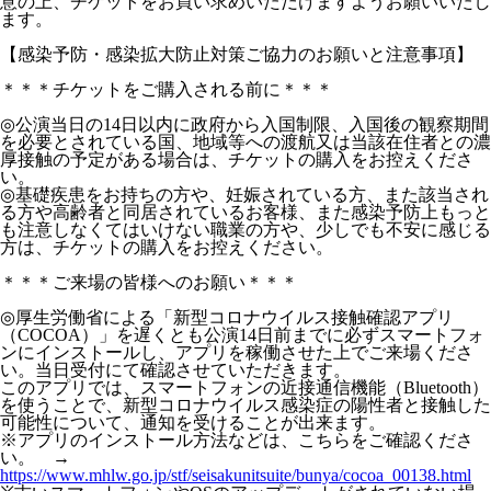
意の上、チケットをお買い求めいただけますようお願いいたし
ます。
【感染予防・感染拡大防止対策ご協力のお願いと注意事項】
＊＊＊チケットをご購入される前に＊＊＊
◎公演当日の14日以内に政府から入国制限、入国後の観察期間
を必要とされている国、地域等への渡航又は当該在住者との濃
厚接触の予定がある場合は、チケットの購入をお控えくださ
い。
◎基礎疾患をお持ちの方や、妊娠されている方、また該当され
る方や高齢者と同居されているお客様、また感染予防上もっと
も注意しなくてはいけない職業の方や、少しでも不安に感じる
方は、チケットの購入をお控えください。
＊＊＊ご来場の皆様へのお願い＊＊＊
◎厚生労働省による「新型コロナウイルス接触確認アプリ
（COCOA）」を遅くとも公演14日前までに必ずスマートフォ
ンにインストールし、アプリを稼働させた上でご来場くださ
い。当日受付にて確認させていただきます。
このアプリでは、スマートフォンの近接通信機能（Bluetooth）
を使うことで、新型コロナウイルス感染症の陽性者と接触した
可能性について、通知を受けることが出来ます。
※アプリのインストール方法などは、こちらをご確認くださ
い。 →
https://www.mhlw.go.jp/stf/seisakunitsuite/bunya/cocoa_00138.html