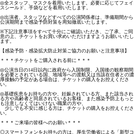
◎全スタッフ、マスクを着用いたします。必要に応じてフェイ
スシールド、手袋などを着用いたします。
◎出演者、スタッフなどすべての公演関係者は、準備期間から
公演期間まで感染予防対策を周知徹底いたします。
※下記注意事項をすべて十分にご確認いただき、ご了承、ご同
意の上、チケットをお買い求めいただけますようお願いいたし
ます。
【感染予防・感染拡大防止対策ご協力のお願いと注意事項】
＊＊＊チケットをご購入される前に＊＊＊
◎公演当日の14日以内に政府から入国制限、入国後の観察期間
を必要とされている国、地域等への渡航又は当該在住者との濃
厚接触の予定がある場合は、チケットの購入をお控えくださ
い。
◎基礎疾患をお持ちの方や、妊娠されている方、また該当され
る方や高齢者と同居されているお客様、また感染予防上もっと
も注意しなくてはいけない職業の方や、
少しでも不安に感じる方は、チケットの購入をお控えくださ
い。
＊＊＊ご来場の皆様へのお願い＊＊＊
◎スマートフォンをお持ちの方は、厚生労働省による「新型コ