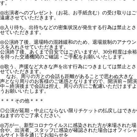
す。
◎出演者へのプレゼント（お花、お手紙含む）の受け取りはご
遠慮させていただきます。
◎入り待ち、出待ちなどの密集状況が発生する行為は禁止とさ
せていただきます。
◎公演終了後、退場時の混雑緩和のため、退場規制のアナウン
スを入れさせていただきます。
公演終了後、あくまで目安ではございますが、30分程度は余裕
を持った交通機関のご確認・ご手配をお願いいたします。
◎歌う、声援など大きな声を出す行為につきましては禁止とさ
せていただきます。
なお、周りの方との会話も距離があることで思わぬ大きな
声となり周りのお客様のご迷惑となりますので、開演前～開演
中～終演後まで会話は控え、周りの方にご配慮いただけますよ
うお願いいたします。
＊＊＊その他＊＊＊
◎公演が延期・中止にならない限りチケットの払戻しはできか
ねますのでご了承ください。
◎万が⼀、新型コロナウイルスに感染された⽅が来場された場
合や、出演者、スタッフに感染が確認された場合はオフィシャ
ルサイト等を通じてお知らせを