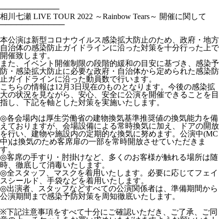
───────────
相川七瀬 LIVE TOUR 2022 ～Rainbow Tears～ 開催に関して
────────────
本公演は新型コロナウイルス感染拡大防止のため、政府・地方
自治体の感染防止ガイドラインに沿った対策を十分行った上で
開催致します。
また、イベント開催制限の段階的緩和の目安に基づき、感染予
防・感染拡大防止に必要な政府・自治体から定められた感染防
止ガイドラインに沿った動員数で行います。
こちらの情報は12月3日現在のものとなります。今後の感染拡
大の状況を見ながら、安心、安全に公演を開催できることを目
指し、下記を軸とした対策を実施いたします。
◎各会場内は厚生労働省の建物換気基準推奨値の換気能力を備
えておりますが、会場設備による常時換気に加え、ドアの開放
を行い、建物や施設内の定期的な換気に努めます。公演中(MC
中)は換気のため客席扉の一部を常時開放させていただきま
す。
◎客席の手すり・肘掛けなど、多くのお客様が触れる場所は随
時、徹底して消毒いたします。
◎全スタッフ、マスクを着用いたします。必要に応じてフェイ
スシールド、手袋などを着用いたします。
◎出演者、スタッフなどすべての公演関係者は、準備期間から
公演期間まで感染予防対策を周知徹底いたします。
※下記注意事項をすべて十分にご確認いただき、ご了承、ご同