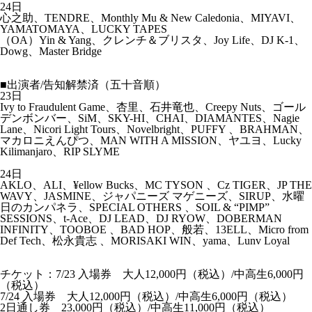
24日
心之助、TENDRE、Monthly Mu & New Caledonia、MIYAVI、
YAMATOMAYA、LUCKY TAPES
（OA）Yin & Yang、クレンチ＆ブリスタ、Joy Life、DJ K-1、
Dowg、Master Bridge
■出演者/告知解禁済（五十音順）
23日
Ivy to Fraudulent Game、杏里、石井竜也、Creepy Nuts、ゴール
デンボンバー、SiM、SKY-HI、CHAI、DIAMANTES、Nagie
Lane、Nicori Light Tours、Novelbright、PUFFY 、BRAHMAN、
マカロニえんぴつ、MAN WITH A MISSION、ヤユヨ、Lucky
Kilimanjaro、RIP SLYME
24日
AKLO、ALI、¥ellow Bucks、MC TYSON 、Cz TIGER、JP THE
WAVY、JASMINE、ジャパニーズ マゲニーズ、SIRUP、水曜
日のカンパネラ、SPECIAL OTHERS 、SOIL & “PIMP”
SESSIONS、t-Ace、DJ LEAD、DJ RYOW、DOBERMAN
INFINITY、TOOBOE 、BAD HOP、般若、13ELL、Micro from
Def Tech、松永貴志 、MORISAKI WIN、yama、Lunv Loyal
チケット：7/23 入場券 大人12,000円（税込）/中高生6,000円
（税込）
7/24 入場券 大人12,000円（税込）/中高生6,000円（税込）
2日通し券 23,000円（税込）/中高生11,000円（税込）