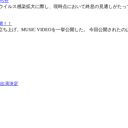
知らせ
新型コロナウイルス感染拡大に際し、現時点において終息の見通しがたっ
開！！
を立ち上げ、MUSIC VIDEOを一挙公開した。 今回公開さ
出演決定