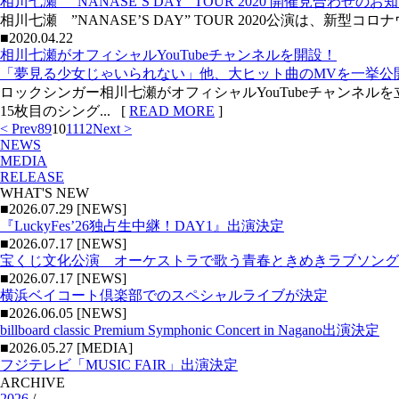
相川七瀬 ”NANASE’S DAY” TOUR 2020 開催見合わせのお
相川七瀬 ”NANASE’S DAY” TOUR 2020公演は、
■2020.04.22
相川七瀬がオフィシャルYouTubeチャンネルを開設！
「夢見る少女じゃいられない」他、大ヒット曲のMVを一挙公
ロックシンガー相川七瀬がオフィシャルYouTubeチャンネル
15枚目のシング... [
READ MORE
]
< Prev
8
9
10
11
12
Next >
NEWS
MEDIA
RELEASE
WHAT'S NEW
■2026.07.29 [NEWS]
『LuckyFes’26独占生中継！DAY1』出演決定
■2026.07.17 [NEWS]
宝くじ文化公演 オーケストラで歌う青春ときめきラブソング
■2026.07.17 [NEWS]
横浜ベイコート倶楽部でのスペシャルライブが決定
■2026.06.05 [NEWS]
billboard classic Premium Symphonic Concert in Nagano出演決定
■2026.05.27 [MEDIA]
フジテレビ「MUSIC FAIR」出演決定
ARCHIVE
2026
/