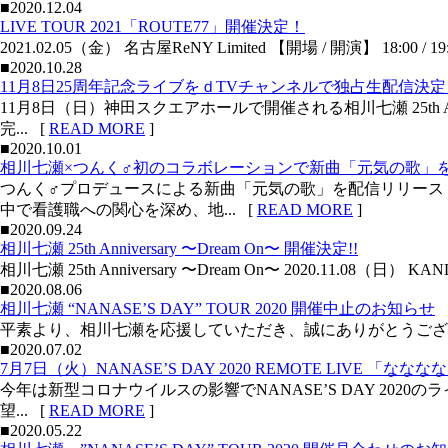
■2020.12.04
LIVE TOUR 2021「ROUTE77」開催決定！
2021.02.05（金） 名古屋ReNY Limited 【開場 / 開演】 18
■2020.10.28
11月8日25周年記念ライブをｄTVチャンネルで独占生配信決定
11月8日（日）神田スクエアホールで開催される相川七瀬 25th A
完... [
READ MORE
]
■2020.10.01
相川七瀬×つんく♂初のコラボレーションで新曲「元気の歌」
つんく♂プロデュースによる新曲「元気の歌」を配信リリース
中で看護職への関心を深め、地... [
READ MORE
]
■2020.09.24
相川七瀬 25th Anniversary 〜Dream On〜 開催決定!!
相川七瀬 25th Anniversary 〜Dream On〜 2020.11.08（日） 
■2020.08.06
相川七瀬 “NANASE’S DAY” TOUR 2020 開催中止のお知らせ
平素より、相川七瀬を応援していただき、誠にありがとうございます
■2020.07.02
7月7日（火）NANASE’S DAY 2020 REMOTE LIVE 「
今年は新型コロナウイルスの影響でNANASE’S DAY 20
望... [
READ MORE
]
■2020.05.22