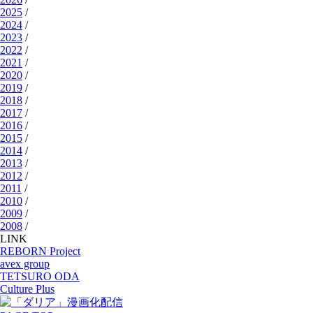
2025
/
2024
/
2023
/
2022
/
2021
/
2020
/
2019
/
2018
/
2017
/
2016
/
2015
/
2014
/
2013
/
2012
/
2011
/
2010
/
2009
/
2008
/
LINK
REBORN Project
avex group
TETSURO ODA
Culture Plus