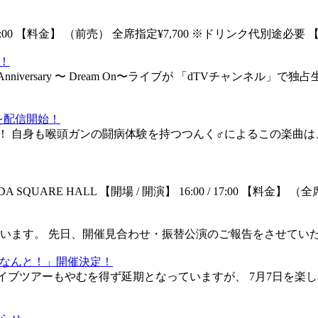
:00 / 19:00 【料金】 （前売） 全席指定¥7,700 ※ドリンク代別途必
！
nniversary 〜 Dream On〜ライブが 「dTVチャンネ
を配信開始！
！ 自身も喉頭ガンの闘病体験を持つつんく♂によるこの楽曲は
KANDA SQUARE HALL 【開場 / 開演】 16:00 / 17:00 【料金】 （
。 先日、開催見合わせ・振替公演のご報告をさせていただきました相
なななななんと！」開催決定！
20のライブツアーもやむを得ず延期となっていますが、 7月7日