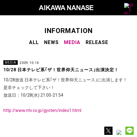
M
a
i
n
N
a
v
S
INFORMATION
i
u
g
a
ALL
NEWS
MEDIA
RELEASE
b
t
i
N
o
a
n
v
MEDIA
2009.10.14
i
10/28 日本テレビ系｢ザ！世界仰天ニュース｣出演決定！
g
10/28放送 日本テレビ系｢ザ！世界仰天ニュース｣に出演します！
a
是非チェックして下さい！
t
放送日：10/28(水) 21:00-21:54
i
o
n
http://www.ntv.co.jp/gyoten/index1.html