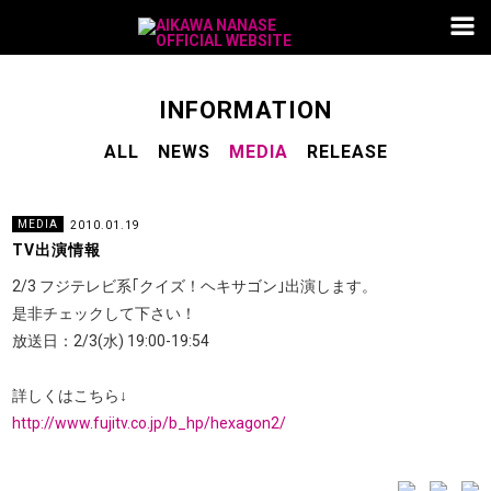
M
a
i
n
N
a
v
S
INFORMATION
i
u
g
a
ALL
NEWS
MEDIA
RELEASE
b
t
i
N
o
a
n
v
MEDIA
2010.01.19
i
TV出演情報
g
2/3 フジテレビ系｢クイズ！ヘキサゴン｣出演します。
a
是非チェックして下さい！
t
放送日：2/3(水) 19:00-19:54
i
o
n
詳しくはこちら↓
http://www.fujitv.co.jp/b_hp/hexagon2/