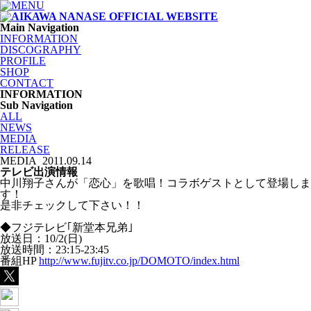
Main Navigation
INFORMATION
DISCOGRAPHY
PROFILE
SHOP
CONTACT
INFORMATION
Sub Navigation
ALL
NEWS
MEDIA
RELEASE
MEDIA
2011.09.14
テレビ出演情報
中川翔子さんが「恋心」を歌唱！コラボゲストとして登場しま
す！
是非チェックして下さい！！
◆フジテレビ｢新堂本兄弟｣
放送日：10/2(日)
放送時間：23:15-23:45
番組HP
http://www.fujitv.co.jp/DOMOTO/index.html