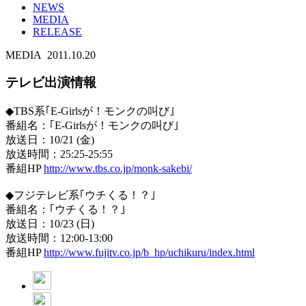
NEWS
MEDIA
RELEASE
MEDIA
2011.10.20
テレビ出演情報
◆TBS系｢E-Girlsが！モンクの叫び｣
番組名：｢E-Girlsが！モンクの叫び｣
放送日：10/21 (金)
放送時間：25:25-25:55
番組HP
http://www.tbs.co.jp/monk-sakebi/
◆フジテレビ系｢ウチくる！？｣
番組名：｢ウチくる！？｣
放送日：10/23 (日)
放送時間：12:00-13:00
番組HP
http://www.fujitv.co.jp/b_hp/uchikuru/index.html