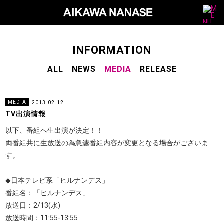
M
a
i
n
N
a
v
S
INFORMATION
i
u
g
a
ALL
NEWS
MEDIA
RELEASE
b
t
i
N
o
a
n
v
MEDIA
2013.02.12
i
TV出演情報
g
以下、番組へ生出演が決定！！
a
両番組共に生放送の為急遽番組内容が変更となる場合がございま
t
す。
i
o
n
◆日本テレビ系「ヒルナンデス」
番組名：「ヒルナンデス」
放送日：2/13(水)
放送時間：11:55-13:55