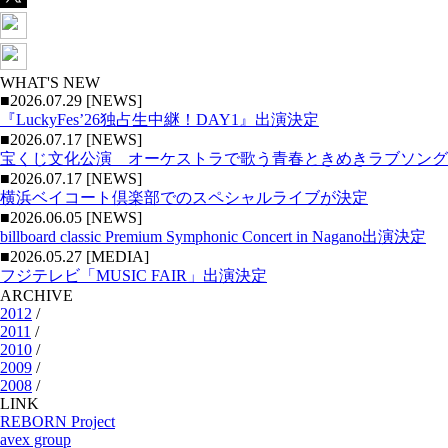
WHAT'S NEW
■2026.07.29 [NEWS]
『LuckyFes’26独占生中継！DAY1』出演決定
■2026.07.17 [NEWS]
宝くじ文化公演 オーケストラで歌う青春ときめきラブソング
■2026.07.17 [NEWS]
横浜ベイコート倶楽部でのスペシャルライブが決定
■2026.06.05 [NEWS]
billboard classic Premium Symphonic Concert in Nagano出演決定
■2026.05.27 [MEDIA]
フジテレビ「MUSIC FAIR」出演決定
ARCHIVE
2012
/
2011
/
2010
/
2009
/
2008
/
LINK
REBORN Project
avex group