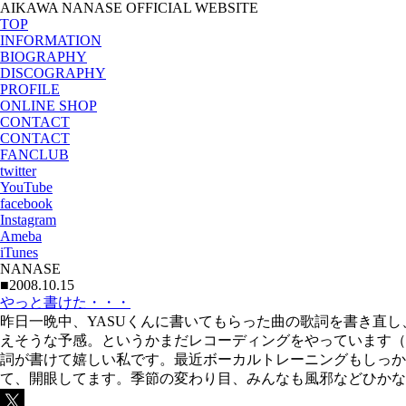
AIKAWA NANASE OFFICIAL WEBSITE
TOP
INFORMATION
BIOGRAPHY
DISCOGRAPHY
PROFILE
ONLINE SHOP
CONTACT
CONTACT
FANCLUB
twitter
YouTube
facebook
Instagram
Ameba
iTunes
NANASE
■2008.10.15
やっと書けた・・・
昨日一晩中、YASUくんに書いてもらった曲の歌詞を書き直
えそうな予感。というかまだレコーディングをやっています（
詞が書けて嬉しい私です。最近ボーカルトレーニングもしっか
て、開眼してます。季節の変わり目、みんなも風邪などひかな