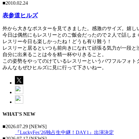
■2010.02.24
表参道ヒルズ
外から大きなポスターを見てきました。感激のサイズ。嬉し
今日は偶然にもレスリーとのご飯会だったので２人で話しま
レスリー今日も楽しかったね！どうも有り難う！
レスリーと居るといつも前向きになれて頑張る気力が一段と
自分に出来ることは今を精一杯やりきること。
この姿勢をやってのけているレスリーというパワフルフォト
みんなもぜひヒルズに見に行って下さいねー。
WHAT'S NEW
■2026.07.29 [NEWS]
『LuckyFes’26独占生中継！DAY1』出演決定
■2026.07.17 [NEWS]