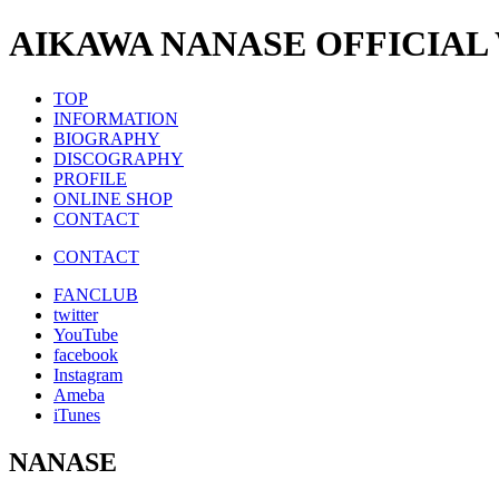
AIKAWA NANASE OFFICIAL
TOP
INFORMATION
BIOGRAPHY
DISCOGRAPHY
PROFILE
ONLINE SHOP
CONTACT
CONTACT
FANCLUB
twitter
YouTube
facebook
Instagram
Ameba
iTunes
NANASE