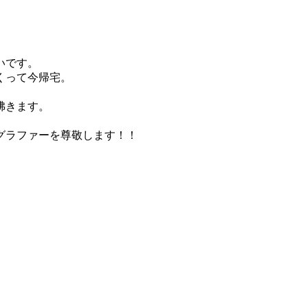
いです。
くって今帰宅。
沸きます。
グラファーを尊敬します！！