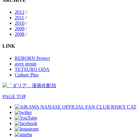
ARCHIVE
2012
/
2011
/
2010
/
2009
/
2008
/
LINK
REBORN Project
avex group
TETSURO ODA
Culture Plus
PAGE TOP