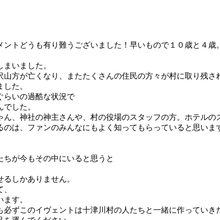
メントどうも有り難うございました！早いもので１０歳と４歳
しまいました。
沢山方が亡くなり、またたくさんの住民の方々が村に取り残さ
ました。
ぐらいの過酷な状況で
んでした。
ゃん、神社の神主さんや、村の役場のスタッフの方。ホテルの
るのは、ファンのみんなにもよく知ってもらっていると思いま
たちが今もその中にいると思うと
せるしかありません。
て、
います。
も必ずこのイヴェントは十津川村の人たちと一緒に作っていき