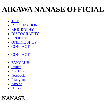
AIKAWA NANASE OFFICIAL
TOP
INFORMATION
BIOGRAPHY
DISCOGRAPHY
PROFILE
ONLINE SHOP
CONTACT
CONTACT
FANCLUB
twitter
YouTube
facebook
Instagram
Ameba
iTunes
NANASE