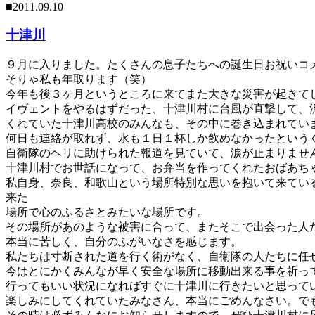
■2011.09.10
十津川
９月に入りました。たくさんの息子たちへの誕生日お祝いコ
そりゃ私も年取ります（笑）
今年も後３ヶ月というところに来てまた大きな災害が起きて
イヴェントをやるはずだった、十津川村に台風が直撃して、
くれていた十津川高校のみんなも、その中に巻き込まれてい
何日も連絡が取れず、水も１日１杯しか飲めなかったという
自衛隊のヘリに助けられた報道を見ていて、涙が止まりませ
十津川村でお世話になって、お弁当を作ってくれたおばあち
私自身、奈良、和歌山という場所特別な思いを抱いて来てい
来た
場所で心のふるさとみたいな場所です。
その場所があのような被害に合って、またそこで出会った人
本当に苦しく、自分のふがいなさを感じます。
私たちは寸断された道を行く術がなく、自衛隊の人たちに任
今はとにかくみんなが早く安全な場所に移動出来る事を祈っ
行ってもいい状況になればすぐに十津川に行きたいと思って
楽しみにしてくれていたみなさん、本当にごめんなさい。で