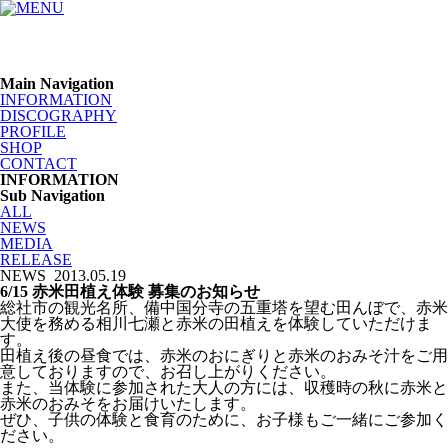
Main Navigation
INFORMATION
DISCOGRAPHY
PROFILE
SHOP
CONTACT
INFORMATION
Sub Navigation
ALL
NEWS
MEDIA
RELEASE
NEWS
2013.05.19
6/15 赤米田植え体験 募集のお知らせ
総社市の観光名所、備中国分寺の五重塔を望む田んぼで、赤米
大使を務める相川七瀬と赤米の田植えを体験していただけま
す。
田植え後の昼食では、赤米のおにぎりと赤米のおみそ汁をご用
意しておりますので、お召し上がりください。
また、当体験に参加された大人の方には、収穫時の秋に赤米と
赤米のおみそをお届けいたします。
ぜひ、子供の体験と食育のために、お子様もご一緒にご参加く
ださい。