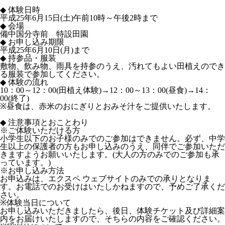
◆ 体験日時
平成25年6月15日(土)午前10時～午後2時まで
◆ 会場
備中国分寺前 特設田園
◆ お申し込み期限
平成25年6月10日(月)まで
◆ 持参品・服装
敷物、飲み物、雨具を持参のうえ、汚れてもよい田植えのでき
る服装で参加してください。
◆ 体験の流れ
10：00～12：00(田植え体験)→12：00～13：00(昼食)→14：
00(終了)
※昼食は、赤米のおにぎりとおみそ汁をご提供いたします。
◆ 注意事項とおことわり
※ご体験いただける方
小学生以下のお子様のみでのご参加はできません。必ず、中学
生以上の保護者の方もお申し込みのうえ、同伴でご参加いただ
きますようお願いいたします。(大人の方のみでのご参加も承
っています。)
※お申し込み方法
お申込みは、エクスペ ウェブサイトのみでの承りとなりま
す。お電話でのお受けはいたしかねますので、予めご了承くだ
さい。
※体験当日について
お申し込みいただきましたら、後日、体験チケット及び詳細案
内をお届けいたしますので、そちらの内容をご確認ください。