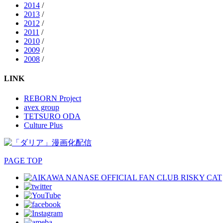
2014
/
2013
/
2012
/
2011
/
2010
/
2009
/
2008
/
LINK
REBORN Project
avex group
TETSURO ODA
Culture Plus
PAGE TOP