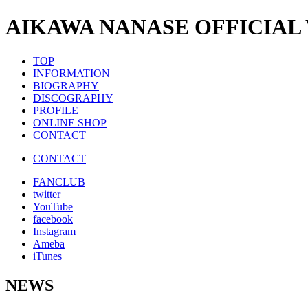
AIKAWA NANASE OFFICIAL
TOP
INFORMATION
BIOGRAPHY
DISCOGRAPHY
PROFILE
ONLINE SHOP
CONTACT
CONTACT
FANCLUB
twitter
YouTube
facebook
Instagram
Ameba
iTunes
NEWS