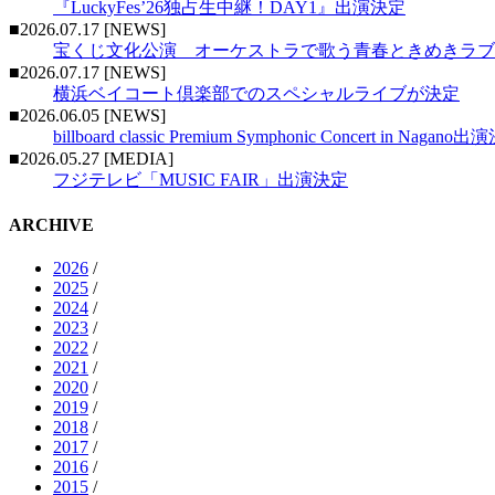
『LuckyFes’26独占生中継！DAY1』出演決定
■2026.07.17 [NEWS]
宝くじ文化公演 オーケストラで歌う青春ときめきラブ
■2026.07.17 [NEWS]
横浜ベイコート倶楽部でのスペシャルライブが決定
■2026.06.05 [NEWS]
billboard classic Premium Symphonic Concert in Nagano
■2026.05.27 [MEDIA]
フジテレビ「MUSIC FAIR」出演決定
ARCHIVE
2026
/
2025
/
2024
/
2023
/
2022
/
2021
/
2020
/
2019
/
2018
/
2017
/
2016
/
2015
/