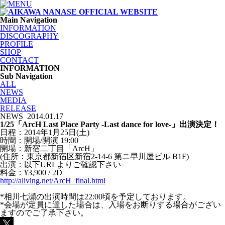
Main Navigation
INFORMATION
DISCOGRAPHY
PROFILE
SHOP
CONTACT
INFORMATION
Sub Navigation
ALL
NEWS
MEDIA
RELEASE
NEWS
2014.01.17
1/25「ArcH Last Place Party -Last dance for love-」出演決定！
日程：2014年1月25日(土)
時間：開場/開演 19:00
開場：新宿二丁目「ArcH」
(住所：東京都新宿区新宿2-14-6 第ニ早川屋ビル B1F)
出演：以下URLよりご確認下さい
料金：¥3,900 / 2D
http://aliving.net/ArcH_final.html
*相川七瀬の出演時間は22:00頃を予定しております。
*会場が定員に達した場合は、入場をお断りする場合がござい
ますのでご了承下さい。