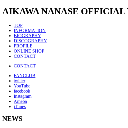
AIKAWA NANASE OFFICIAL
TOP
INFORMATION
BIOGRAPHY
DISCOGRAPHY
PROFILE
ONLINE SHOP
CONTACT
CONTACT
FANCLUB
twitter
YouTube
facebook
Instagram
Ameba
iTunes
NEWS