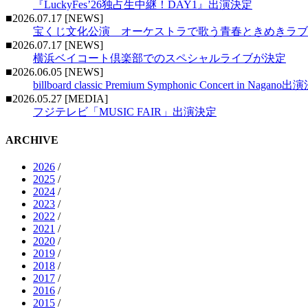
『LuckyFes’26独占生中継！DAY1』出演決定
■2026.07.17 [NEWS]
宝くじ文化公演 オーケストラで歌う青春ときめきラブ
■2026.07.17 [NEWS]
横浜ベイコート倶楽部でのスペシャルライブが決定
■2026.06.05 [NEWS]
billboard classic Premium Symphonic Concert in Nagano
■2026.05.27 [MEDIA]
フジテレビ「MUSIC FAIR」出演決定
ARCHIVE
2026
/
2025
/
2024
/
2023
/
2022
/
2021
/
2020
/
2019
/
2018
/
2017
/
2016
/
2015
/