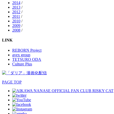
2014
/
2013
/
2012
/
2011
/
2010
/
2009
/
2008
/
LINK
REBORN Project
avex group
TETSURO ODA
Culture Plus
PAGE TOP