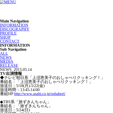
Main Navigation
INFORMATION
DISCOGRAPHY
PROFILE
SHOP
CONTACT
INFORMATION
Sub Navigation
ALL
NEWS
MEDIA
RELEASE
NEWS
2015.05.14
TV出演情報
◆テレビ朝日系「上沼恵美子のおしゃべりクッキング！」
番組名：「上沼恵美子のおしゃべりクッキング！」
放送日：5/18(月)-5/22(金)
放送時間：13:45-14:00
番組HP
http://www.asahi.co.jp/oshaberi/
◆TBS系「旅ずきんちゃん」
番組名：「旅ずきんちゃん」
放送日：5/24(日)