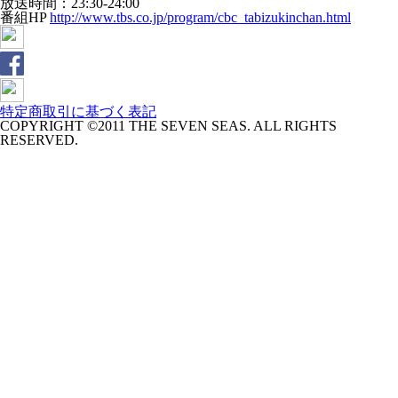
放送時間：23:30-24:00
番組HP
http://www.tbs.co.jp/program/cbc_tabizukinchan.html
特定商取引に基づく表記
COPYRIGHT ©2011 THE SEVEN SEAS. ALL RIGHTS
RESERVED.