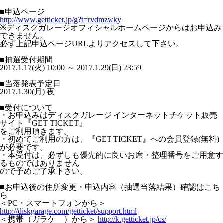
■申込ページ
http://www.getticket.jp/g?t=rvdmzwky
※ディスクガレージオフィシャルホームページからはお申込み
できません。
必ず上記申込ページURLよりアクセスして下さい。
■抽選受付期間
2017.1.17(火) 10:00 ～ 2017.1.29(日) 23:59
■当落発表予定日
2017.1.30(月) 夜
■受付について
・お申込みはディスクガレージ インターネットチケット販売
サイト『GET TICKET』
をご利用頂きます。
・初めてご利用の方は、『GET TICKET』への会員登録(無料)
が必要です。
・本受付は、必ずしも優先的に良いお席・整理番号をご用意す
るものではありません
ので予めご了承下さい。
■お申込後の住所変更・申込内容（抽選当落結果）確認はこち
ら
＜PC・スマートフォンから＞
http://diskgarage.com/getticket/support.html
＜携帯（ガラケ―）から＞
http://k.getticket.jp/cs/