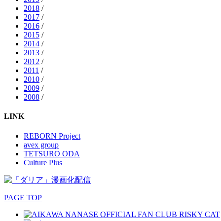
2018
/
2017
/
2016
/
2015
/
2014
/
2013
/
2012
/
2011
/
2010
/
2009
/
2008
/
LINK
REBORN Project
avex group
TETSURO ODA
Culture Plus
PAGE TOP