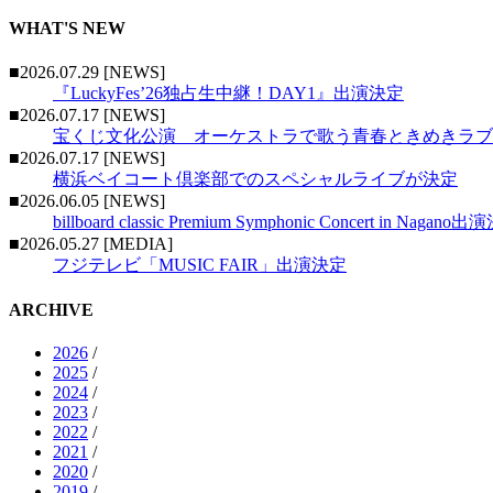
WHAT'S NEW
■2026.07.29 [NEWS]
『LuckyFes’26独占生中継！DAY1』出演決定
■2026.07.17 [NEWS]
宝くじ文化公演 オーケストラで歌う青春ときめきラブ
■2026.07.17 [NEWS]
横浜ベイコート倶楽部でのスペシャルライブが決定
■2026.06.05 [NEWS]
billboard classic Premium Symphonic Concert in Nagano
■2026.05.27 [MEDIA]
フジテレビ「MUSIC FAIR」出演決定
ARCHIVE
2026
/
2025
/
2024
/
2023
/
2022
/
2021
/
2020
/
2019
/