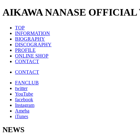
AIKAWA NANASE OFFICIAL
TOP
INFORMATION
BIOGRAPHY
DISCOGRAPHY
PROFILE
ONLINE SHOP
CONTACT
CONTACT
FANCLUB
twitter
YouTube
facebook
Instagram
Ameba
iTunes
NEWS