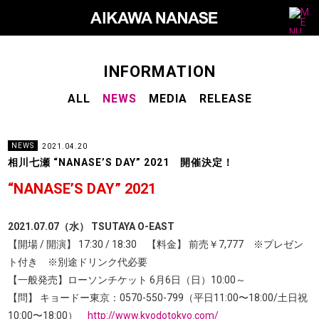
M
a
i
n
N
a
v
S
INFORMATION
i
u
g
a
ALL
NEWS
MEDIA
RELEASE
b
t
i
N
o
a
n
v
NEWS
2021.04.20
i
相川七瀬 “NANASE’S DAY” 2021 開催決定！
g
“NANASE’S DAY” 2021
a
t
i
2021.07.07（水） TSUTAYA O-EAST
o
【開場 / 開演】 17:30 / 18:30 【料金】 前売￥7,777 ※プレゼン
n
ト付き ※別途ドリンク代必要
【一般発売】ローソンチケット 6月6日（日）10:00～
【問】 キョードー東京：0570-550-799（平日11:00〜18:00/土日祝
10:00〜18:00）
http://www.kyodotokyo.com/