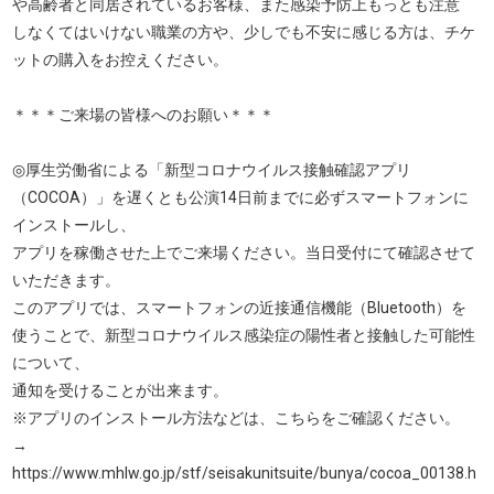
や高齢者と同居されているお客様、また感染予防上もっとも注意
しなくてはいけない職業の方や、少しでも不安に感じる方は、チケ
ットの購入をお控えください。
＊＊＊ご来場の皆様へのお願い＊＊＊
◎厚生労働省による「新型コロナウイルス接触確認アプリ
（COCOA）」を遅くとも公演14日前までに必ずスマートフォンに
インストールし、
アプリを稼働させた上でご来場ください。当日受付にて確認させて
いただきます。
このアプリでは、スマートフォンの近接通信機能（Bluetooth）を
使うことで、新型コロナウイルス感染症の陽性者と接触した可能性
について、
通知を受けることが出来ます。
※アプリのインストール方法などは、こちらをご確認ください。
→
https://www.mhlw.go.jp/stf/seisakunitsuite/bunya/cocoa_00138.h