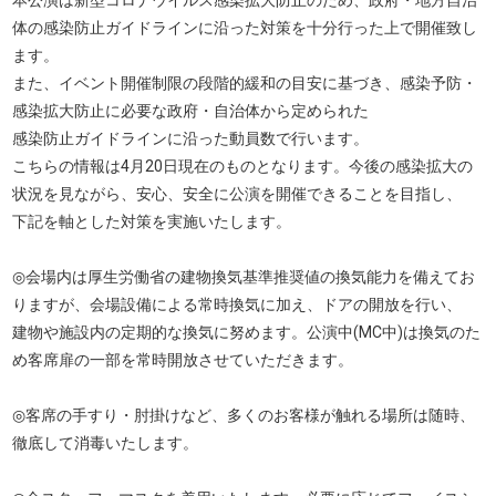
本公演は新型コロナウイルス感染拡大防止のため、政府・地方自治
体の感染防止ガイドラインに沿った対策を十分行った上で開催致し
ます。
また、イベント開催制限の段階的緩和の目安に基づき、感染予防・
感染拡大防止に必要な政府・自治体から定められた
感染防止ガイドラインに沿った動員数で行います。
こちらの情報は4月20日現在のものとなります。今後の感染拡大の
状況を見ながら、安心、安全に公演を開催できることを目指し、
下記を軸とした対策を実施いたします。
◎会場内は厚生労働省の建物換気基準推奨値の換気能力を備えてお
りますが、会場設備による常時換気に加え、ドアの開放を行い、
建物や施設内の定期的な換気に努めます。公演中(MC中)は換気のた
め客席扉の一部を常時開放させていただきます。
◎客席の手すり・肘掛けなど、多くのお客様が触れる場所は随時、
徹底して消毒いたします。