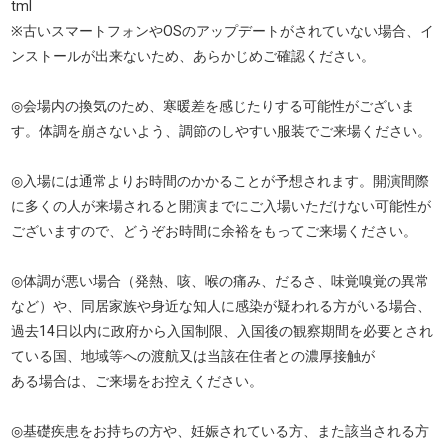
tml
※古いスマートフォンやOSのアップデートがされていない場合、イ
ンストールが出来ないため、あらかじめご確認ください。
◎会場内の換気のため、寒暖差を感じたりする可能性がございま
す。体調を崩さないよう、調節のしやすい服装でご来場ください。
◎入場には通常よりお時間のかかることが予想されます。開演間際
に多くの人が来場されると開演までにご入場いただけない可能性が
ございますので、どうぞお時間に余裕をもってご来場ください。
◎体調が悪い場合（発熱、咳、喉の痛み、だるさ、味覚嗅覚の異常
など）や、同居家族や身近な知人に感染が疑われる方がいる場合、
過去14日以内に政府から入国制限、入国後の観察期間を必要とされ
ている国、地域等への渡航又は当該在住者との濃厚接触が
ある場合は、ご来場をお控えください。
◎基礎疾患をお持ちの方や、妊娠されている方、また該当される方