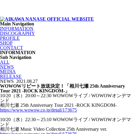
Main Navigation
INFORMATION
DISCOGRAPHY
PROFILE
SHOP
CONTACT
INFORMATION
Sub Navigation
ALL
NEWS
MEDIA
RELEASE
NEWS
2021.08.27
WOWOWリピート放送決定！「相川七瀬 25th Anniversary
Tour 2021 -ROCK KINGDOM-」
10/20（水）20:00～22:30 WOWOWライブ / WOWOWオンデマ
ンド
相川七瀬 25th Anniversary Tour 2021 -ROCK KINGDOM-
https://www.wowow.co.jp/detail/173675
10/20（水）22:30～25:10 WOWOWライブ / WOWOWオンデマ
ンド
相川七瀬 Music Video Collection 25th Anniversary ver.
https://www.wowow.co.jp/detail/173676