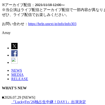
※アーカイブ配信：
2021/11/18 12:00～
※当公演はライブ配信とアーカイブ配信で一部内容が異なり
ぜひ、ライブ配信でお楽しみください。
お問い合わせ：
https://help.unext.jp/info/info303
Array
NEWS
MEDIA
RELEASE
WHAT'S NEW
■2026.07.29 [NEWS]
『LuckyFes’26独占生中継！DAY1』出演決定