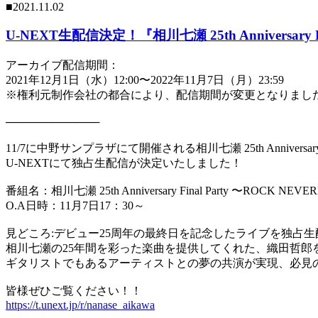
■2021.11.02
U-NEXT生配信決定！『相川七瀬 25th Anniversary F
アーカイブ配信期間：
2021年12月1日（水）12:00〜2022年11月7日（月）23:59
※権利元制作会社の都合により、配信期間が変更となりました
────────────
11/7に中野サンプラザにて開催される相川七瀬 25th Anniversary F
U-NEXTにて独占生配信が決定いたしました！
番組名：相川七瀬 25th Anniversary Final Party 〜ROCK NEV
O.A日時：11月7日17：30～
見どころ:デビュー25周年の最終日を記念したライブを独占
相川七瀬の25年間を彩った楽曲を提供してくれた、織田哲郎
ギタリストでもあるアーティストとの夢の共演が実現、必見のラ
皆様ぜひご覧ください！！
https://t.unext.jp/r/nanase_aikawa