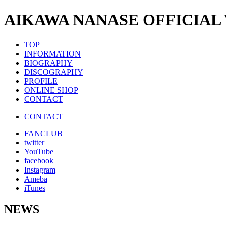
AIKAWA NANASE OFFICIAL
TOP
INFORMATION
BIOGRAPHY
DISCOGRAPHY
PROFILE
ONLINE SHOP
CONTACT
CONTACT
FANCLUB
twitter
YouTube
facebook
Instagram
Ameba
iTunes
NEWS