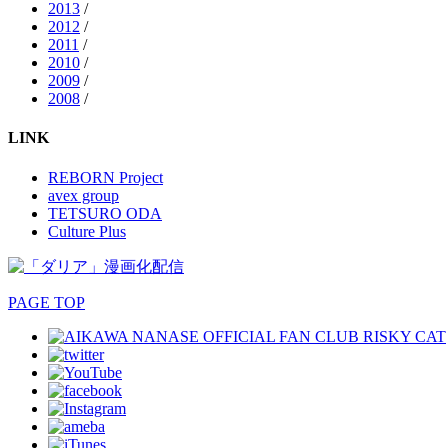
2013
/
2012
/
2011
/
2010
/
2009
/
2008
/
LINK
REBORN Project
avex group
TETSURO ODA
Culture Plus
PAGE TOP