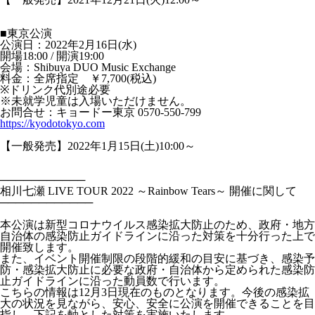
■東京公演
公演日：2022年2月16日(水)
開場18:00 / 開演19:00
会場：Shibuya DUO Music Exchange
料金：全席指定 ￥7,700(税込)
※ドリンク代別途必要
※未就学児童は入場いただけません。
お問合せ：キョードー東京 0570-550-799
https://kyodotokyo.com
【一般発売】2022年1月15日(土)10:00～
───────────
相川七瀬 LIVE TOUR 2022 ～Rainbow Tears～ 開催に関して
────────────
本公演は新型コロナウイルス感染拡大防止のため、政府・地方
自治体の感染防止ガイドラインに沿った対策を十分行った上で
開催致します。
また、イベント開催制限の段階的緩和の目安に基づき、感染予
防・感染拡大防止に必要な政府・自治体から定められた感染防
止ガイドラインに沿った動員数で行います。
こちらの情報は12月3日現在のものとなります。今後の感染拡
大の状況を見ながら、安心、安全に公演を開催できることを目
指し、下記を軸とした対策を実施いたします。