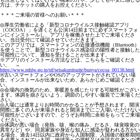
方は、チケットの購入をお控えください。
＊＊＊ご来場の皆様へのお願い＊＊＊
◎厚生労働省による「新型コロナウイルス接触確認アプリ
（COCOA）」を遅くとも公演14日前までに必ずスマートフォ
ンにインストールし、アプリを稼働させた上でご来場くださ
い。当日受付にて確認させていただきます。
このアプリでは、スマートフォンの近接通信機能（Bluetooth）
を使うことで、新型コロナウイルス感染症の陽性者と接触した
可能性について、通知を受けることが出来ます。
※アプリのインストール方法などは、こちらをご確認くださ
い。 →
https://www.mhlw.go.jp/stf/seisakunitsuite/bunya/cocoa_00138.html
※古いスマートフォンやOSのアップデートがされていない場
合、インストールが出来ないため、あらかじめご確認くださ
い。
◎会場内の換気のため、寒暖差を感じたりする可能性がござい
ます。体調を崩さないよう、調節のしやすい服装でご来場くだ
さい。
◎入場には通常よりお時間のかかることが予想されます。開演
間際に多くの人が来場されると開演までにご入場いただけない
可能性がございますので、どうぞお時間に余裕をもってご来場
ください。
◎体調が悪い場合（発熱、咳、喉の痛み、だるさ、味覚嗅覚の
異常など）や、同居家族や身近な知人に感染が疑われる方がい
る場合、過去14日以内に政府から入国制限、入国後の観察期間
を必要とされている国、地域等への渡航又は当該在住者との濃