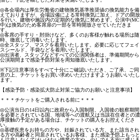
◎各会場内は厚生労働省の建物換気基準推奨値の換気能力を備
えておりますが、会場設備による常時換気に加え、ドアの開放
を行い、建物や施設内の定期的な換気に努めます。公演中(MC
中)は換気のため客席扉の一部を常時開放させていただきま
す。
◎客席の手すり・肘掛けなど、多くのお客様が触れる場所は随
時、徹底して消毒いたします。
◎全スタッフ、マスクを着用いたします。必要に応じてフェイ
スシールド、手袋などを着用いたします。
◎出演者、スタッフなどすべての公演関係者は、準備期間から
公演期間まで感染予防対策を周知徹底いたします。
※下記注意事項をすべて十分にご確認いただき、ご了承、ご同
意の上、チケットをお買い求めいただけますようお願いいたし
ます。
【感染予防・感染拡大防止対策ご協力のお願いと注意事項】
＊＊＊チケットをご購入される前に＊＊＊
◎公演当日の14日以内に政府から入国制限、入国後の観察期間
を必要とされている国、地域等への渡航又は当該在住者との濃
厚接触の予定がある場合は、チケットの購入をお控えくださ
い。
◎基礎疾患をお持ちの方や、妊娠されている方、また該当され
る方や高齢者と同居されているお客様、また感染予防上もっと
も注意しなくてはいけない職業の方や、少しでも不安に感じる