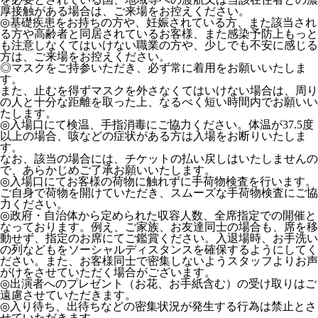
厚接触がある場合は、ご来場をお控えください。
◎基礎疾患をお持ちの方や、妊娠されている方、また該当され
る方や高齢者と同居されているお客様、また感染予防上もっと
も注意しなくてはいけない職業の方や、少しでも不安に感じる
方は、ご来場をお控えください。
◎マスクをご持参いただき、必ず常に着用をお願いいたしま
す。
また、止むを得ずマスクを外さなくてはいけない場合は、周り
の人と十分な距離を取った上、なるべく短い時間内でお願いい
たします。
◎入場口にて検温、手指消毒にご協力ください。体温が37.5度
以上の場合、咳などの症状がある方は入場をお断りいたしま
す。
なお、該当の場合には、チケットの払い戻しはいたしませんの
で、あらかじめご了承お願いいたします。
◎入場口にてお客様の荷物に触れずに手荷物検査を行います。
ご自身で荷物を開けていただき、スムーズな手荷物検査にご協
力ください。
◎政府・自治体から定められた収容人数、全席指定での開催と
なっております。例え、ご家族、お友達同士の場合も、席を移
動せず、指定のお席にてご鑑賞ください。入退場時、お手洗い
の列などもをソーシャルディスタンスを確保するようにしてく
ださい。また、お客様同士で密集しないようスタッフよりお声
がけをさせていただく場合がございます。
◎出演者へのプレゼント（お花、お手紙含む）の受け取りはご
遠慮させていただきます。
◎入り待ち、出待ちなどの密集状況が発生する行為は禁止とさ
せていただきます。