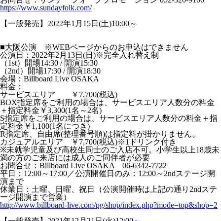
https://www.sundayfolk.com/
【一般発売】2022年1月15日(土)10:00～
■大阪公演
※WEBページからのお申込はできません
公演日：2022年2月13日(日)※完全入れ替え制
（1st）開場14:30 / 開演15:30
（2nd）開場17:30 / 開演18:30
会場：Billboard Live OSAKA
料金：
サービスエリア ￥7,700(税込)
BOX指定席をご利用の場合は、サービスエリア人数分の料金
＋指定料金￥3,300(1名～2名)
S指定席をご利用の場合は、サービスエリア人数分の料金＋指
定料金￥1,100(1名につき)
R指定席、自由席(整理番号順)は指定料が掛かりません。
カジュアルエリア ￥7,700(税込)※1ドリンク付き
※未就学児童及び高校生同士のご入店不可。小学生以上18歳未
満の方のご来店には成人のご同伴者が必要
お問合せ：Billboard Live OSAKA 06-6342-7722
平日：12:00～17:00／公演開催日のみ：12:00～2ndステージ開
演まで
休業日：土曜、日曜、祝日（公演開催時は上記の通り2ndステ
ージ開演まで営業）
http://www.billboard-live.com/pg/shop/index.php?mode=top&shop=2
【一般発売】2021年12月21日(火)12:00～