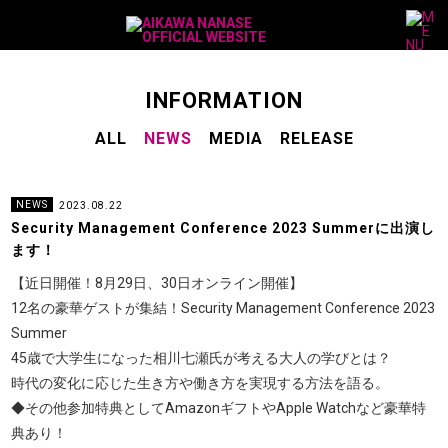
M
a
i
n
N
a
v
S
INFORMATION
i
u
g
a
ALL
NEWS
MEDIA
RELEASE
b
t
i
N
o
a
n
v
NEWS
2023.08.22
i
Security Management Conference 2023 Summerに出演し
g
ます！
a
【近日開催！8月29日、30日オンライン開催】
t
12名の豪華ゲストが集結！Security Management Conference 2023
i
Summer
o
45歳で大学生になった相川七瀬氏が考える大人の学びとは？
n
時代の変化に応じた生き方や働き方を実現する方法を語る。
◆その他参加特典としてAmazonギフトやApple Watchなど豪華特
典あり！