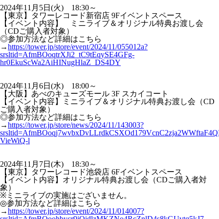
2024年11月5日(火) 18:30～
【東京】タワーレコード新宿店 9Fイベントスペース
【イベント内容】 ミニライブ＆オリジナル特典お渡し会
（CDご購入者対象）
◎参加方法など詳細はこちら
→
https://tower.jp/store/event/2024/11/055012a?
srsltid=AfmBOoqtrXJi2_tC9tEqySE4GFg-
hr0EkuScWa2AiHINugHlaZ_DS4DY
2024年11月6日(水) 18:00～
【大阪】あべのキューズモール 3F スカイコート
【イベント内容】ミニライブ＆オリジナル特典お渡し会（CD
ご購入者対象）
◎参加方法など詳細はこちら
→
https://tower.jp/store/news/2024/11/143003?
srsltid=AfmBOoqj7wvbxDvLLrdkCSXOd179VcnC2zja2WWftaF4Q
VieWiQ-l
2024年11月7日(木) 18:30～
【東京】タワーレコード池袋店 6Fイベントスペース
【イベント内容】オリジナル特典お渡し会（CDご購入者対
象）
※ミニライブの実施はございません。
◎参加方法など詳細はこちら
→
https://tower.jp/store/event/2024/11/014007?
srsltid=AfmBOoohbycr9jOidlzMKZNo4RcZnlD4s8kGUvtq5kJ7-