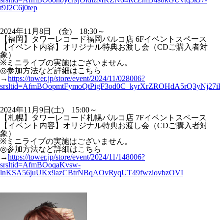
t9J2C6j0tep
2024年11月8日 (金) 18:30～
【福岡】タワーレコード福岡パルコ店 6Fイベントスペース
【イベント内容】オリジナル特典お渡し会（CDご購入者対
象）
※ミニライブの実施はございません。
◎参加方法など詳細はこちら
→
https://tower.jp/store/event/2024/11/028006?
srsltid=AfmBOopmtFymoQtPigF3od0C_kyrXrZROHdA5rQ3yNj2
2024年11月9日(土) 15:00～
【札幌】タワーレコード札幌パルコ店 7Fイベントスペース
【イベント内容】オリジナル特典お渡し会（CDご購入者対
象）
※ミニライブの実施はございません。
◎参加方法など詳細はこちら
→
https://tower.jp/store/event/2024/11/148006?
srsltid=AfmBOoqaKvsw-
lnKSA56juUKx9azCBtrNBqAOvRyqUT49fwziovbzOVI