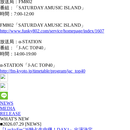
放送局：FM802
番組：「SATURDAY AMUSIC ISLAND」
時間：7:00-12:00
FM802「SATURDAY AMUSIC ISLAND」
http://www.funky802.com/service/homepage/index/1607
放送局：α-STATION
番組：「J-AC TOP40」
時間：14:00-19:00
α-STATION「J-AC TOP40」
http://fm-kyoto.jp/timetable/program/jac_top40
NEWS
MEDIA
RELEASE
WHAT'S NEW
■2026.07.29 [NEWS]
『LuckyFes’26独占生中継！DAY1』出演決定