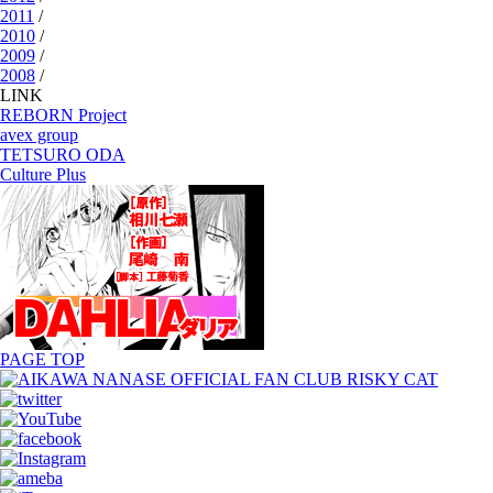
2011
/
2010
/
2009
/
2008
/
LINK
REBORN Project
avex group
TETSURO ODA
Culture Plus
PAGE TOP