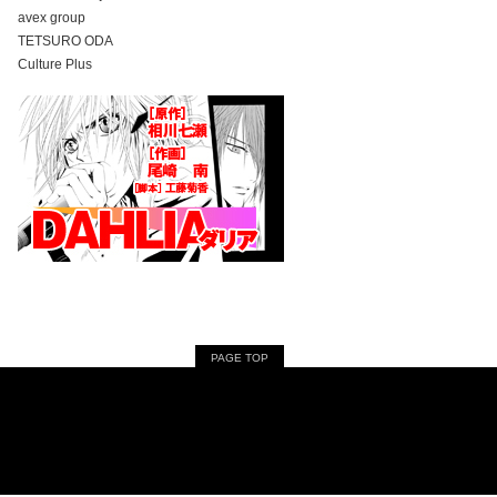
avex group
TETSURO ODA
Culture Plus
PAGE TOP