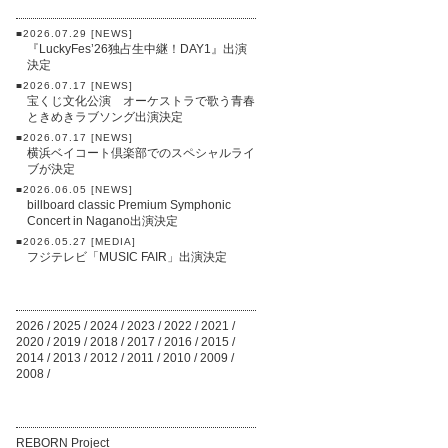
■2026.07.29 [NEWS]
『LuckyFes’26独占生中継！DAY1』出演
決定
■2026.07.17 [NEWS]
宝くじ文化公演 オーケストラで歌う青春
ときめきラブソング出演決定
■2026.07.17 [NEWS]
横浜ベイコート倶楽部でのスペシャルライ
ブが決定
■2026.06.05 [NEWS]
billboard classic Premium Symphonic
Concert in Nagano出演決定
■2026.05.27 [MEDIA]
フジテレビ「MUSIC FAIR」出演決定
2026
/
2025
/
2024
/
2023
/
2022
/
2021
/
2020
/
2019
/
2018
/
2017
/
2016
/
2015
/
2014
/
2013
/
2012
/
2011
/
2010
/
2009
/
2008
/
REBORN Project