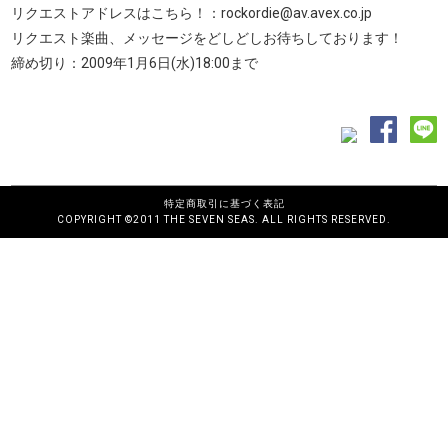
リクエストアドレスはこちら！：rockordie@av.avex.co.jp
リクエスト楽曲、メッセージをどしどしお待ちしております！
締め切り：2009年1月6日(水)18:00まで
特定商取引に基づく表記
COPYRIGHT ©2011 THE SEVEN SEAS. ALL RIGHTS RESERVED.