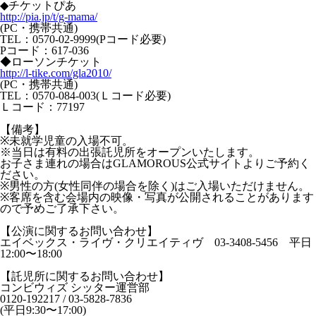
◆チケットぴあ
http://pia.jp/t/g-mama/
(PC・携帯共通)
TEL：0570-02-9999(Pコード必要)
Pコード：617-036
◆ローソンチケット
http://l-tike.com/gla2010/
(PC・携帯共通)
TEL：0570-084-003(Ｌコード必要)
Ｌコード：77197
【備考】
※未就学児童の入場不可。
※当日は有料の出張託児所をオープンいたします。
お子さま連れの場合はGLAMOROUS公式サイトよりご予約く
ださい。
※男性の方(女性同伴の場合を除く)はご入場いただけません。
※客席を含む会場内の映像・写真が公開されることがあります
ので予めご了承下さい。
【公演に関するお問い合わせ】
エイベックス・ライヴ・クリエイティヴ 03-3408-5456 平日
12:00〜18:00
【託児所に関するお問い合わせ】
コンビウィズ シッター運営部
0120-192217 / 03-5828-7836
(平日9:30〜17:00)