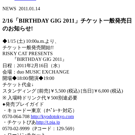
NEWS
2011.01.14
2/16「BIRTHDAY GIG 2011」チケット一般発売日
のお知らせ!
◆1/15 (土) 10:00a.m.より、
チケット一般発売開始!!
RISKY CAT PRESENTS
『BIRTHDAY GIG 2011』
日程：2011年2月16日（水）
会場：duo MUSIC EXCHANGE
開場◆18:00/開演◆19:00
チケット代金↓
スタンディング [前売]￥5,500 (税込) [当日]￥6,000 (税込)
※ 入場時ドリンク代￥500別途必要
●発売プレイガイド
・キョードー東京（ｵﾍﾟﾚｰﾀｰ対応）
0570-064-708
http://kyodotokyo.com
・チケットぴあ
http://t.pia.jp
0570-02-9999（Pコード：129-569）
・ローソンチケット