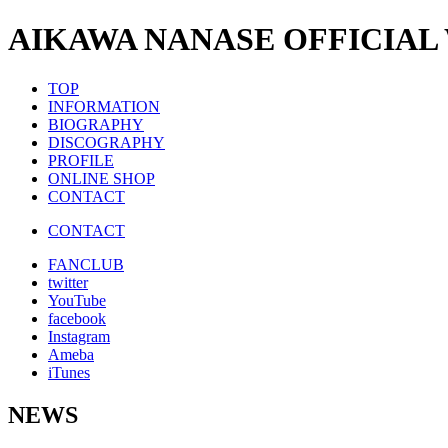
AIKAWA NANASE OFFICIAL
TOP
INFORMATION
BIOGRAPHY
DISCOGRAPHY
PROFILE
ONLINE SHOP
CONTACT
CONTACT
FANCLUB
twitter
YouTube
facebook
Instagram
Ameba
iTunes
NEWS