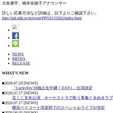
大友康平、橋本奈穂子アナウンサー
詳しい応募方法など詳細は、以下よりご確認下さい。
http://pid.nhk.or.jp/event/PPG0133262/index.html
NEWS
MEDIA
RELEASE
WHAT'S NEW
■2026.07.29 [NEWS]
『LuckyFes’26独占生中継！DAY1』出演決定
■2026.07.17 [NEWS]
宝くじ文化公演 オーケストラで歌う青春ときめきラブ
■2026.07.17 [NEWS]
横浜ベイコート倶楽部でのスペシャルライブが決定
■2026.06.05 [NEWS]