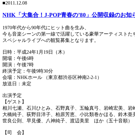
■2011.12.08
NHK「大集合！J-POP青春の’80」公開収録のお知
1970年代から90年代にヒット曲を生み、
今も音楽シーンの第一線で活躍している豪華アーティストた
スペシャルライブへの観覧募集となります。
日時：平成24年1月19日（木）
開場：午後6時
開演：午後7時
終演予定：午後9時30分
会場：NHKホール （東京都渋谷区神南2-2-1）
放送日：未定
出演予定
【ゲスト】
相川七瀬、石川ひとみ、石野真子、五輪真弓、岩崎宏美、岩
大橋純子、荻野目洋子、柏原芳恵、小比類巻かほる、鈴木亜
世良公則、早見優、八神純子、渡辺美里 ほか（五十音順）
【司 会】