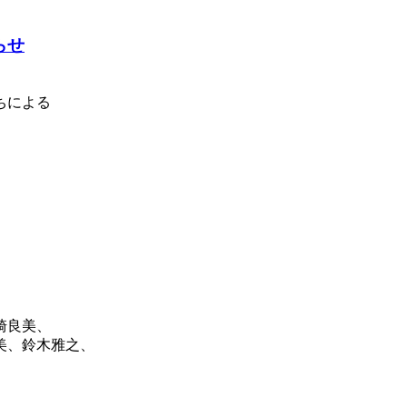
らせ
ちによる
崎良美、
美、鈴木雅之、