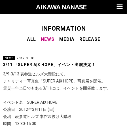
M
a
i
n
N
a
v
S
INFORMATION
i
u
g
a
ALL
NEWS
MEDIA
RELEASE
b
t
i
N
o
a
n
v
NEWS
2012.03.08
i
3/11 「SUPER A|X HOPE」イベント出演決定！
g
3/9-3/13 表参道ヒルズ大階段にて、
a
チャリティー写真集「SUPER A|X HOPE」写真展を開催。
t
震災一年当日でもある3/11には、イベントを開催致します。
i
o
n
イベント名：SUPER A|X HOPE
公演日：2012年3月11日 (日)
会場：表参道ヒルズ 本館吹抜け大階段
時間：13:30-15:00