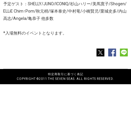
予定ゲスト：SHELLY/JUNO/ICONIQ/杉山ハリー/美馬寛子/Shogen/
ELLiE Chim↑Pom/秋元梢/塚本泰史/中村竜/小橋賢児/栗城史多/内山
高志/Angela/亀恭子 他多数
*入場無料のイベントとなります。
特定商取引に基づく表記
COPYRIGHT ©2011 THE SEVEN SEAS. ALL RIGHTS RESERVED.