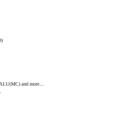
)
C) and more…
。