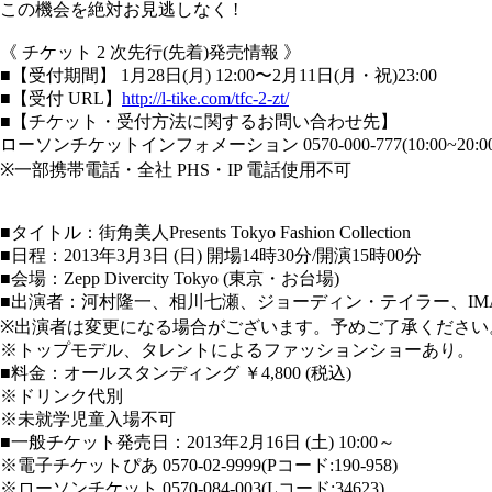
この機会を絶対お見逃しなく !
《 チケット 2 次先行(先着)発売情報 》
■【受付期間】 1月28日(月) 12:00〜2月11日(月・祝)23:00
■【受付 URL】
http://l-tike.com/tfc-2-zt/
■【チケット・受付方法に関するお問い合わせ先】
ローソンチケットインフォメーション 0570-000-777(10:00~20:00
※一部携帯電話・全社 PHS・IP 電話使用不可
■タイトル：街角美人Presents Tokyo Fashion Collection
■日程：2013年3月3日 (日) 開場14時30分/開演15時00分
■会場：Zepp Divercity Tokyo (東京・お台場)
■出演者：河村隆一、相川七瀬、ジョーディン・テイラー、IMALU(M
※出演者は変更になる場合がございます。予めご了承ください
※トップモデル、タレントによるファッションショーあり。
■料金：オールスタンディング ￥4,800 (税込)
※ドリンク代別
※未就学児童入場不可
■一般チケット発売日：2013年2月16日 (土) 10:00～
※電子チケットぴあ 0570‐02‐9999(Pコード:190-958)
※ローソンチケット 0570-084-003(Lコード:34623)