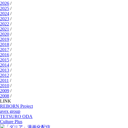
2026
/
2025
/
2024
/
2023
/
2022
/
2021
/
2020
/
2019
/
2018
/
2017
/
2016
/
2015
/
2014
/
2013
/
2012
/
2011
/
2010
/
2009
/
2008
/
LINK
REBORN Project
avex group
TETSURO ODA
Culture Plus