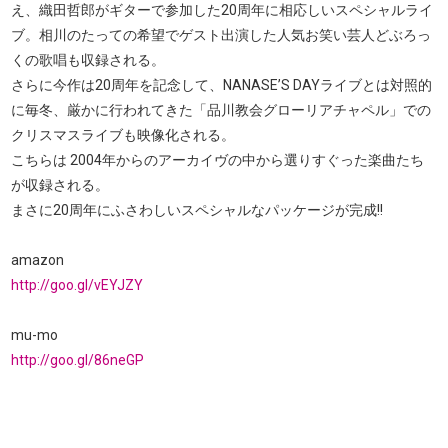
え、織田哲郎がギターで参加した20周年に相応しいスペシャルライ
ブ。相川のたっての希望でゲスト出演した人気お笑い芸人どぶろっ
くの歌唱も収録される。
さらに今作は20周年を記念して、NANASE’S DAYライブとは対照的
に毎冬、厳かに行われてきた「品川教会グローリアチャペル」での
クリスマスライブも映像化される。
こちらは 2004年からのアーカイヴの中から選りすぐった楽曲たち
が収録される。
まさに20周年にふさわしいスペシャルなパッケージが完成!!
amazon
http://goo.gl/vEYJZY
mu-mo
http://goo.gl/86neGP