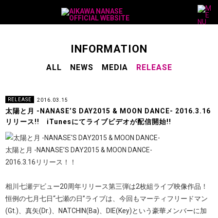
M
a
i
n
N
a
v
S
INFORMATION
i
u
g
a
ALL
NEWS
MEDIA
RELEASE
b
t
i
N
o
a
n
v
RELEASE
2016.03.15
i
太陽と月 -NANASE’S DAY2015 & MOON DANCE- 2016.3.16
g
リリース!! iTunesにてライブビデオが配信開始!!
a
t
太陽と月 -NANASE’S DAY2015 & MOON DANCE-
i
2016.3.16リリース！！
o
n
相川七瀬デビュー20周年リリース第三弾は2枚組ライブ映像作品！
恒例の七月七日“七瀬の日”ライブは、今回もマーティフリードマン
(Gt.)、真矢(Dr.)、NATCHIN(Ba)、DIE(Key)という豪華メンバーに加