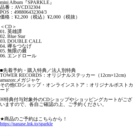
mini Album『SPARKLE』
品番：AVCD32304
POS：498806432304/3
価格：¥2,200（税込）¥2,000（税抜）
＜CD＞
01. 英雄譚
02. Blue Star
03. DOUBLE CALL
04. 襷をつなげ
05. 無限の棘
06. エンドロール
■先着予約・購入特典／法人別特典
TOWER RECORDS：オリジナルステッカー（12cm×12cm)
amazon:メガジャケ
その他CDショップ・オンラインストア：オリジナルポストカ
ード
※特典付与対象外のCDショップやショッピングカートがござ
いますので、各自ご確認の上、ご予約ください。
★商品のご予約はこちらから！
https://nanase.lnk.to/sparkle