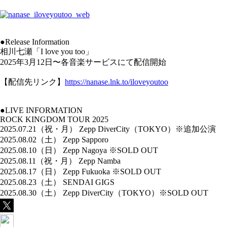
●Release Information
相川七瀬「I love you too」
2025年3月12日〜各音楽サービスにて配信開始
【配信先リンク】
https://nanase.lnk.to/iloveyoutoo
●LIVE INFORMATION
ROCK KINGDOM TOUR 2025
2025.07.21（祝・月） Zepp DiverCity（TOKYO）※追加公演
2025.08.02（土） Zepp Sapporo
2025.08.10（日） Zepp Nagoya ※SOLD OUT
2025.08.11（祝・月） Zepp Namba
2025.08.17（日） Zepp Fukuoka ※SOLD OUT
2025.08.23（土） SENDAI GIGS
2025.08.30（土） Zepp DiverCity（TOKYO）※SOLD OUT