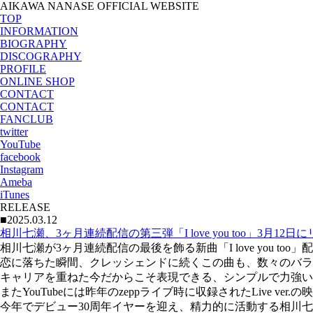
AIKAWA NANASE OFFICIAL WEBSITE
TOP
INFORMATION
BIOGRAPHY
DISCOGRAPHY
PROFILE
ONLINE SHOP
CONTACT
CONTACT
FANCLUB
twitter
YouTube
facebook
Instagram
Ameba
iTunes
RELEASE
■2025.03.12
相川七瀬、3ヶ月連続配信の第三弾「I love you too」3月12日
相川七瀬が3ヶ月連続配信の最後を飾る新曲「I love you too
恋に落ちた瞬間、クレッシェンドに続くこの曲も、数々のバラ
キャリアを重ねた今だからこそ表現できる、シンプルで力強い
またYouTubeには昨年のzeppライブ時に収録されたLive ver.
今年でデビュー30周年イヤーを迎え、精力的に活動する相川