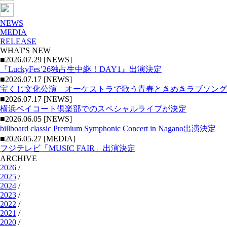
NEWS
MEDIA
RELEASE
WHAT'S NEW
■2026.07.29 [NEWS]
『LuckyFes’26独占生中継！DAY1』出演決定
■2026.07.17 [NEWS]
宝くじ文化公演 オーケストラで歌う青春ときめきラブソング
■2026.07.17 [NEWS]
横浜ベイコート倶楽部でのスペシャルライブが決定
■2026.06.05 [NEWS]
billboard classic Premium Symphonic Concert in Nagano出演決定
■2026.05.27 [MEDIA]
フジテレビ「MUSIC FAIR」出演決定
ARCHIVE
2026
/
2025
/
2024
/
2023
/
2022
/
2021
/
2020
/