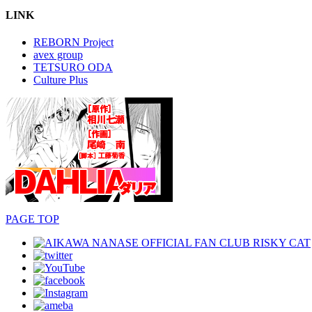
LINK
REBORN Project
avex group
TETSURO ODA
Culture Plus
PAGE TOP